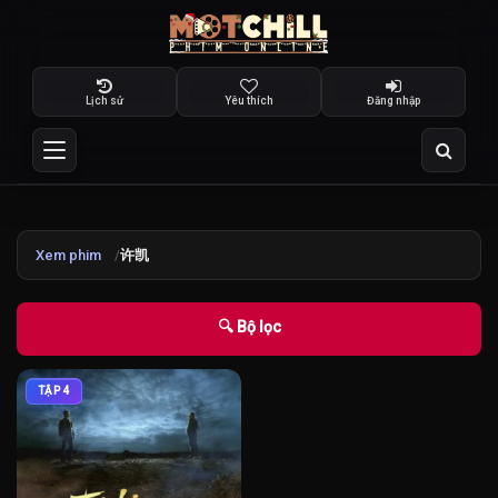
Lịch sử
Yêu thích
Đăng nhập
Xem phim
许凯
🔍 Bộ lọc
TẬP 4