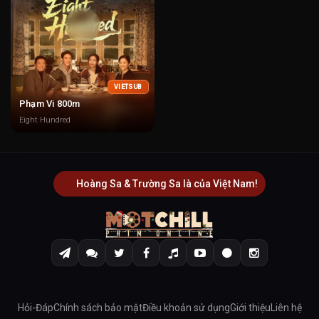
VIETSUB
Phạm Vi 800m
Eight Hundred
Hoàng Sa & Trường Sa là của Việt Nam!
Hỏi-Đáp
Chính sách bảo mật
Điều khoản sử dụng
Giới thiệu
Liên hệ