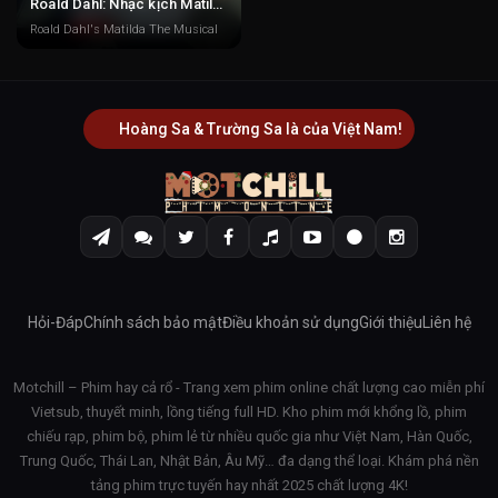
Roald Dahl: Nhạc kịch Matilda
Roald Dahl's Matilda The Musical
Hoàng Sa & Trường Sa là của Việt Nam!
Hỏi-Đáp
Chính sách bảo mật
Điều khoản sử dụng
Giới thiệu
Liên hệ
Motchill – Phim hay cả rổ - Trang xem phim online chất lượng cao miễn phí
Vietsub, thuyết minh, lồng tiếng full HD. Kho phim mới khổng lồ, phim
chiếu rạp, phim bộ, phim lẻ từ nhiều quốc gia như Việt Nam, Hàn Quốc,
Trung Quốc, Thái Lan, Nhật Bản, Âu Mỹ… đa dạng thể loại. Khám phá nền
tảng phim trực tuyến hay nhất 2025 chất lượng 4K!