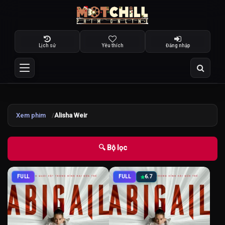
Lịch sử
Yêu thích
Đăng nhập
Xem phim
Alisha Weir
🔍 Bộ lọc
FULL
FULL
6.7