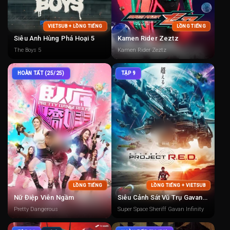
VIETSUB + LỒNG TIẾNG
LỒNG TIẾNG
Siêu Anh Hùng Phá Hoại 5
Kamen Rider Zeztz
The Boys 5
Kamen Rider Zeztz
HOÀN TẤT (25/25)
TẬP 9
LỒNG TIẾNG
LỒNG TIẾNG + VIETSUB
Nữ Điệp Viên Ngầm
Siêu Cảnh Sát Vũ Trụ Gavan Infinity
Pretty Dangerous
Super Space Sheriff Gavan Infinity