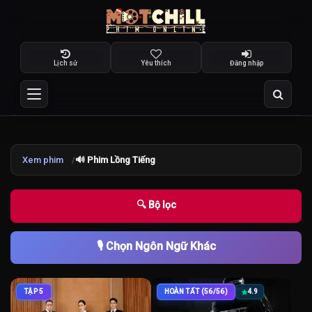
Lịch sử
Yêu thích
Đăng nhập
Xem phim
🔊 Phim Lồng Tiếng
🔍 Bộ lọc
🎙️ Chọn Ngôn Ngữ Khác
TẬP 5
HOÀN TẤT (56/56)
4.9