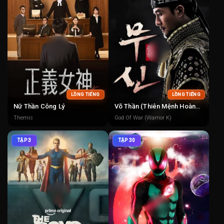
LỒNG TIẾNG
LỒNG TIẾNG
Nữ Thần Công Lý
Võ Thần (Thiên Mệnh Hoàng Đế)
Themis
God Of War (Warrior K)
TẬP 3
TẬP 30