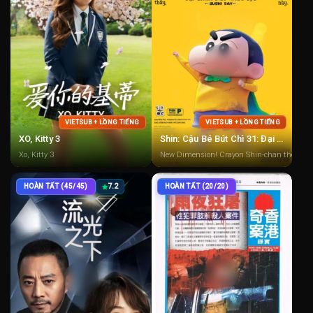
VIETSUB + LỒNG TIẾNG
VIETSUB + LỒNG TIẾNG
XO, Kitty 3
Shin: Cậu Bé Bút Chì 31: Đại Chiến Siêu Năng Lực ~ Sushi Bay ~
Xo, Kitty 3
New Dimension! Crayon Shin-chan the Movie
HOÀN TẤT (45/45)
7.2
HOÀN TẤT (20/20)