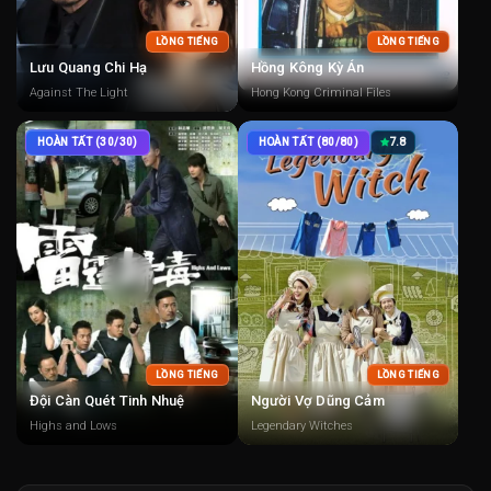
LỒNG TIẾNG
LỒNG TIẾNG
Lưu Quang Chi Hạ
Hồng Kông Kỳ Án
Against The Light
Hong Kong Criminal Files
HOÀN TẤT (30/30)
HOÀN TẤT (80/80)
7.8
LỒNG TIẾNG
LỒNG TIẾNG
Đội Càn Quét Tinh Nhuệ
Người Vợ Dũng Cảm
Highs and Lows
Legendary Witches