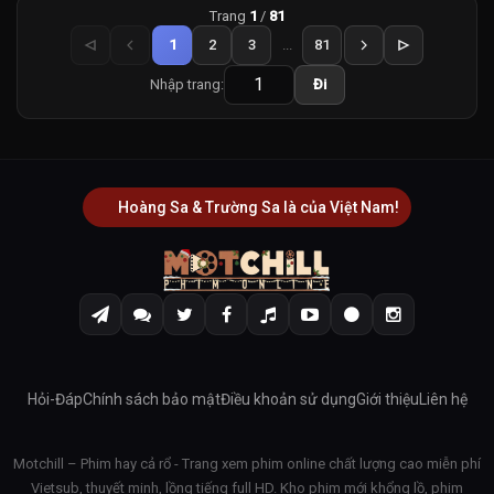
Trang
1
/
81
1
2
3
...
81
Nhập trang:
Đi
Hoàng Sa & Trường Sa là của Việt Nam!
Hỏi-Đáp
Chính sách bảo mật
Điều khoản sử dụng
Giới thiệu
Liên hệ
Motchill – Phim hay cả rổ - Trang xem phim online chất lượng cao miễn phí
Vietsub, thuyết minh, lồng tiếng full HD. Kho phim mới khổng lồ, phim