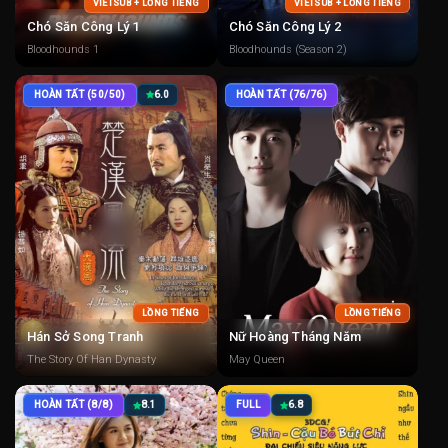
VIETSUB + LỒNG TIẾNG
VIETSUB + LỒNG TIẾNG
Chó Săn Công Lý 1
Chó Săn Công Lý 2
Bloodhounds 1
Bloodhounds (Season 2)
HOÀN TẤT (50/50)
6.0
HOÀN TẤT (76/76)
LỒNG TIẾNG
LỒNG TIẾNG
Hán Sở Song Tranh
Nữ Hoàng Tháng Năm
The Story Of Han Dynasty
May Queen
HOÀN TẤT (8/8)
8.1
FULL
6.8