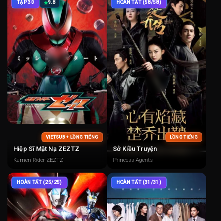
TẬP 30
9.8
HOÀN TẤT (58/58)
VIETSUB + LỒNG TIẾNG
LỒNG TIẾNG
Hiệp Sĩ Mặt Nạ ZEZTZ
Sở Kiều Truyện
Kamen Rider ZEZTZ
Princess Agents
HOÀN TẤT (25/25)
HOÀN TẤT (31/31)