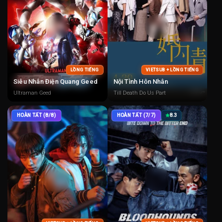
LỒNG TIẾNG
VIETSUB + LỒNG TIẾNG
Siêu Nhân Điện Quang Geed
Nội Tình Hôn Nhân
Ultraman Geed
Till Death Do Us Part
HOÀN TẤT (8/8)
HOÀN TẤT (7/7)
8.3