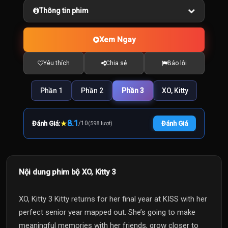
Thông tin phim
Xem Ngay
Yêu thích
Chia sẻ
Báo lỗi
Phần 1
Phần 2
Phần 3
XO, Kitty
★
8.1
Đánh Giá:
/
10
Đánh Giá
(598 lượt)
Nội dung phim bộ XO, Kitty 3
XO, Kitty 3 Kitty returns for her final year at KISS with her
perfect senior year mapped out. She’s going to make
meaningful memories with her friends, grow closer to