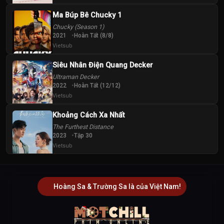
Ma Búp Bê Chucky 1
Chucky (Season 1)
2021
Hoàn Tất (8/8)
Vietsub
Siêu Nhân Điện Quang Decker
Ultraman Decker
2022
Hoàn Tất (12/12)
Vietsub
Khoảng Cách Xa Nhất
The Furthest Distance
2023
Tập 30
Vietsub
Hoàng Sa & Trường Sa là của Việt Nam!