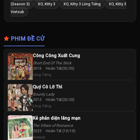
(Season 3)
XO, Kitty 3
XO, Kitty 3 Lồng Tiếng
XO, Kitty 3
Vietsub
PHIM ĐỀ CỬ
Công Công Xuất Cung
Short End Of The Stick
2016
Hoàn Tất(35/35)
Lồng Tiếng
Quý Cô Lỡ Thì
Bounty Lady
2013
Hoàn Tất(20/20)
Lồng Tiếng
Kẻ phản diện lãng mạn
The Villain of Romance
2023
Hoàn Tất (10/10)
Vietsub