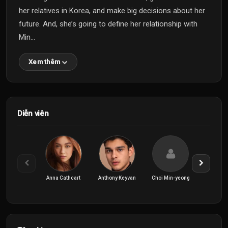
her relatives in Korea, and make big decisions about her
future. And, she’s going to define her relationship with
Min...
Xem thêm
Diễn viên
Anna Cathcart
Anthony Keyvan
Choi Min-yeong
Gia 