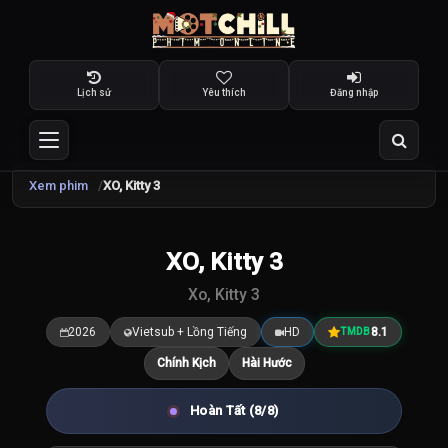
Lịch sử
Yêu thích
Đăng nhập
Xem phim
XO, Kitty 3
TRAILER
XO, Kitty 3
8.1
/10
Xo, Kitty 3
2026
Vietsub + Lồng Tiếng
HD
8.1
TMDB
Chính Kịch
Hài Hước
Hoàn Tất (8/8)