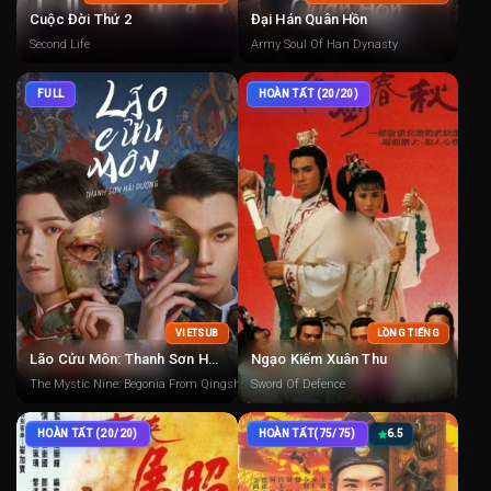
Cuộc Đời Thứ 2
Đại Hán Quân Hồn
Second Life
Army Soul Of Han Dynasty
FULL
HOÀN TẤT (20/20)
VIETSUB
LỒNG TIẾNG
Lão Cửu Môn: Thanh Sơn Hải Đường
Ngạo Kiếm Xuân Thu
The Mystic Nine: Begonia From Qingshan (The Mystic Nine Qing Shan Hai Tang)
Sword Of Defence
HOÀN TẤT (20/20)
HOÀN TẤT(75/75)
6.5