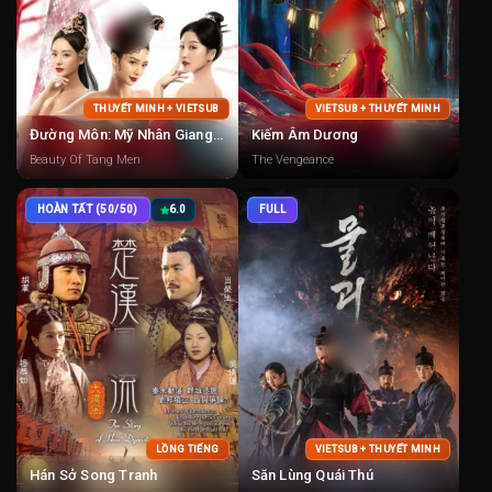
THUYẾT MINH + VIETSUB
VIETSUB + THUYẾT MINH
Đường Môn: Mỹ Nhân Giang Hồ
Kiếm Âm Dương
Beauty Of Tang Men
The Vengeance
HOÀN TẤT (50/50)
6.0
FULL
LỒNG TIẾNG
VIETSUB + THUYẾT MINH
Hán Sở Song Tranh
Săn Lùng Quái Thú