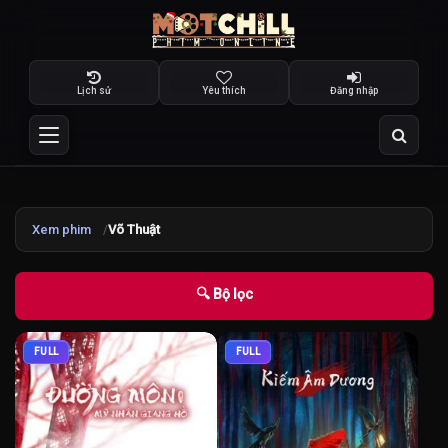
Lịch sử
Yêu thích
Đăng nhập
Xem phim
Võ Thuật
🔍 Bộ lọc
FULL
FULL