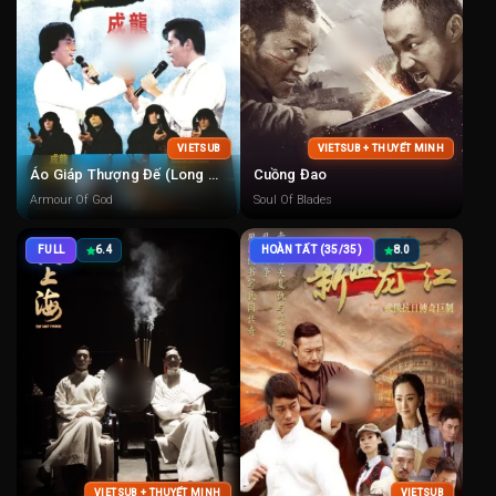
VIETSUB
VIETSUB + THUYẾT MINH
Áo Giáp Thượng Đế (Long Huynh Hổ Đệ)
Cuồng Đao
Armour Of God
Soul Of Blades
FULL
6.4
HOÀN TẤT (35/35)
8.0
VIETSUB + THUYẾT MINH
VIETSUB