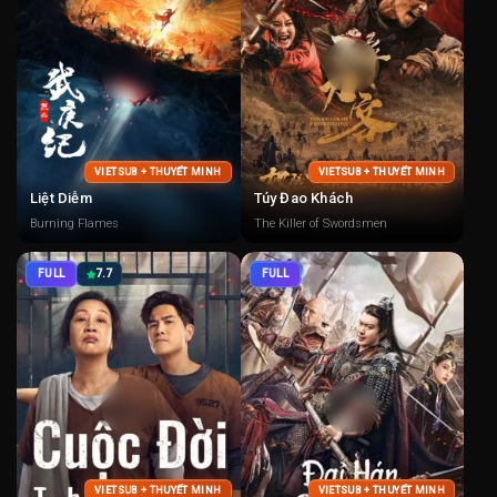
VIETSUB + THUYẾT MINH
VIETSUB + THUYẾT MINH
Liệt Diễm
Túy Đao Khách
Burning Flames
The Killer of Swordsmen
FULL
7.7
FULL
VIETSUB + THUYẾT MINH
VIETSUB + THUYẾT MINH