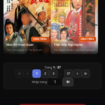
LỒNG TIẾNG
LỒNG TIẾNG
Mưu Đồ Hoạn Quan
Thất Hiệp Ngũ Nghĩa
The Conspiracy of The Eunuch
The Seven Heroes And Five Gallants
Trang
1
/
27
1
2
3
...
27
Nhập trang:
Đi