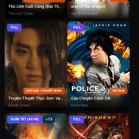
Thủ Lĩnh Cuối Cùng (Đại Thượng Hải)
way of the dragon
The Last Tycoon
way of the dragon
FULL
FULL
VIETSUB + THUYẾT MINH
VIETSUB
Truyền Thuyết Thục Sơn: Vạn Kiếm Quy Tông
Câu Chuyện Cảnh Sát
Swords Drawn
Police Story
HOÀN TẤT (40/40)
7.5
FULL