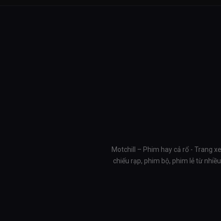
Motchill – Phim hay cả rổ - Trang x
chiếu rạp, phim bộ, phim lẻ từ nhi