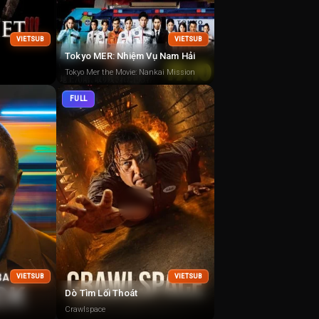
VIETSUB
VIETSUB
Tokyo MER: Nhiệm Vụ Nam Hải
Tokyo Mer the Movie: Nankai Mission
FULL
VIETSUB
VIETSUB
Dò Tìm Lối Thoát
Crawlspace