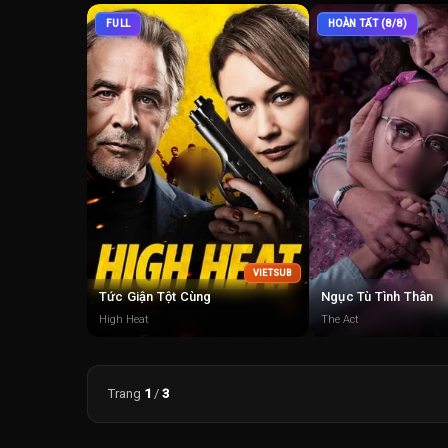
FULL
HOÀN TẤT (8/8)
VIETSUB
Tức Giận Tột Cùng
Ngục Tù Tình Thân
High Heat
The Act
Trang
1
/
3