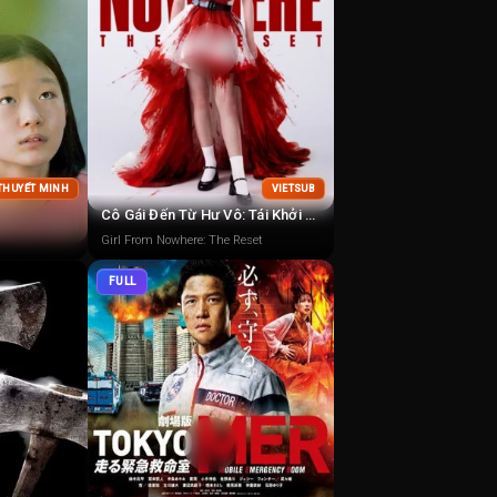
 THUYẾT MINH
VIETSUB
Cô Gái Đến Từ Hư Vô: Tái Khởi Động
Girl From Nowhere: The Reset
FULL