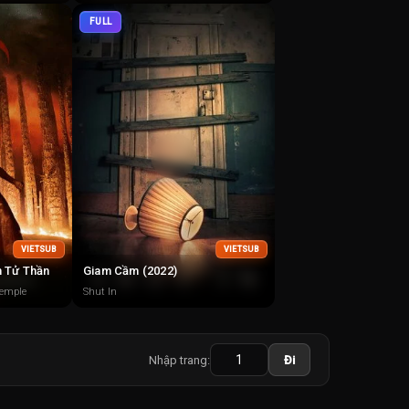
FULL
VIETSUB
VIETSUB
n Tử Thần
Giam Cầm (2022)
Temple
Shut In
Nhập trang:
Đi