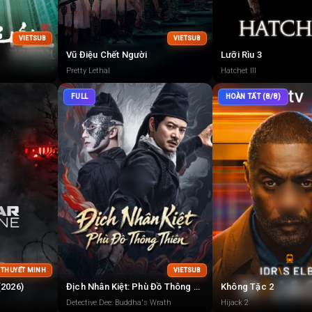
VIETSUB
VIETSUB
Vũ Điệu Chết Người
Lưỡi Rìu 3
Pretty Lethal
Hatchet III
FULL
HOÀN TẤT (8/8)
+ THUYẾT MINH
VIETSUB
(2026)
Địch Nhân Kiệt: Phù Đồ Thông Thiên
Không Tặc 2
Detective Dee: Buddha's Wrath
Hijack 2