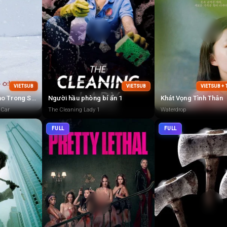
VIETSUB
VIETSUB
VIETSUB +
Không Bông Tuyết Nào Trong Sạch
Người hầu phòng bí ẩn 1
Khát Vọng Tình Thân
 Car
The Cleaning Lady 1
Waterdrop
FULL
FULL