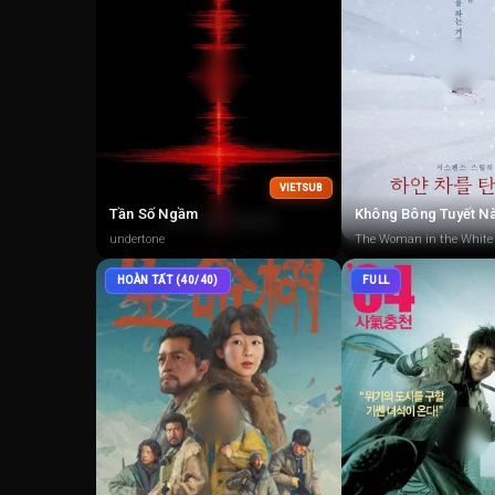
VIETSUB
Tần Số Ngầm
undertone
The Woman in the White
HOÀN TẤT (40/40)
FULL