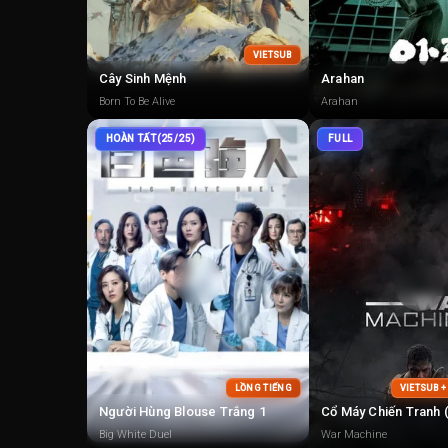
VIETSUB
Cây Sinh Mệnh
Arahan
Born To Be Alive
Arahan
HOÀN TẤT(25/25)
FULL
LỒNG TIẾNG
VIETSUB 
Người Hùng Blouse Trắng 1
Cổ Máy Chiến Tranh 
Big White Duel
War Machine