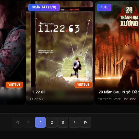
HOÀN TẤT (8/8)
FULL
VIETSUB
VIETSUB
11.22.63
28 Năm Sau: Ngôi Đề
11.22.63
28 Years Later: The Bone 
1
2
3