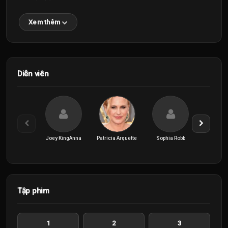
Xem thêm
Diễn viên
Joey KingAnna
Patricia Arquette
Sophia Robb
Tập phim
1
2
3