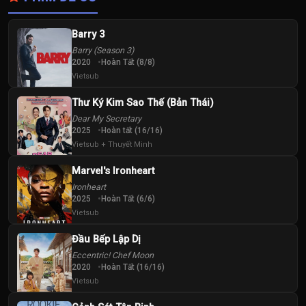
Barry 3
Barry (Season 3)
2020
Hoàn Tất (8/8)
Vietsub
Thư Ký Kim Sao Thế (Bản Thái)
Dear My Secretary
2025
Hoàn tất (16/16)
Vietsub + Thuyết Minh
Marvel's Ironheart
Ironheart
2025
Hoàn Tất (6/6)
Vietsub
Đầu Bếp Lập Dị
Eccentric! Chef Moon
2020
Hoàn Tất (16/16)
Vietsub