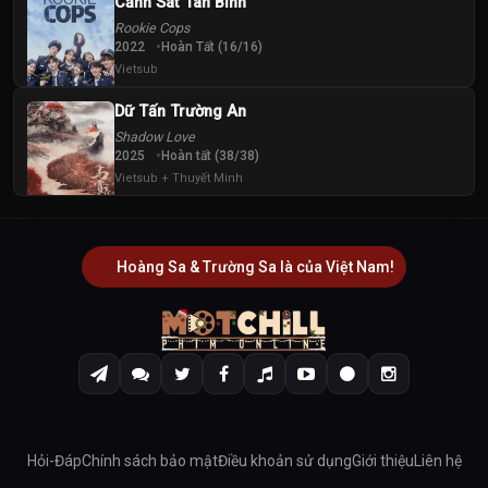
Cảnh Sát Tân Binh
Rookie Cops
2022
Hoàn Tất (16/16)
Vietsub
Dữ Tấn Trường An
Shadow Love
2025
Hoàn tất (38/38)
Vietsub + Thuyết Minh
Hoàng Sa & Trường Sa là của Việt Nam!
Hỏi-Đáp
Chính sách bảo mật
Điều khoản sử dụng
Giới thiệu
Liên hệ