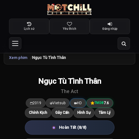
Lịch sử
Yêu thích
Đăng nhập
Xem phim
Ngục Tù Tình Thân
TRAILER
Ngục Tù Tình Thân
7.6
/10
The Act
2019
Vietsub
HD
7.6
TMDB
Chính Kịch
Gây Cấn
Hình Sự
Tâm Lý
Hoàn Tất (8/8)