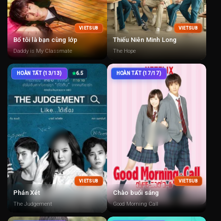
VIETSUB
VIETSUB
Bố tôi là bạn cùng lớp
Thiếu Niên Minh Long
Daddy is My Classmate
The Hope
HOÀN TẤT (13/13)
6.5
HOÀN TẤT (17/17)
VIETSUB
VIETSUB
Phán Xét
Chào buổi sáng
The Judgement
Good Morning Call