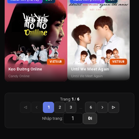
VIETSUB
VIETSUB
Kẹo Đường Online
Until We Meet Again
Candy Online
Until We Meet Again
Trang
1
/
6
1
2
3
...
6
Nhập trang:
Đi