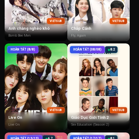
VIETSUB
VIETSUB
Anh chàng nghèo khó
Chắp Cánh
Bomb Bee Men
Fly, Again
HOÀN TẤT (8/8)
HOÀN TẤT (08/08)
8.2
VIETSUB
VIETSUB
Live On
Giáo Dục Giới Tính 2
Live On
Sex Education (Season 2)
HOÀN TẤT (13/13)
6.7
HOÀN TẤT (17/17)
8.1