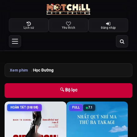
Lịch sử
Yêu thích
Đăng nhập
Xem phim
Học Đường
🔍 Bộ lọc
HOÀN TẤT (08/08)
FULL
7.1