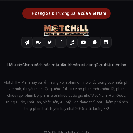
Hoàng Sa & Trường Sa là của Việt Nam!
Hỏi-Đáp
Chính sách bảo mật
Điều khoản sử dụng
Giới thiệu
Liên hệ
Motchill – Phim hay cả rổ - Trang xem phim online chất lượng cao miễn phí
Vietsub, thuyết minh, lồng tiếng full HD. Kho phim mới khổng lồ, phim
chiếu rạp, phim bộ, phim lẻ từ nhiều quốc gia như Việt Nam, Hàn Quốc,
Trung Quốc, Thái Lan, Nhật Bản, Âu Mỹ… đa dạng thể loại. Khám phá nền
tảng phim trực tuyến hay nhất 2025 chất lượng 4K!
© 2026 Motchill - v3.1.42