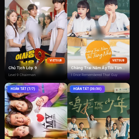
VIETSUB
VIETSUB
Chủ Tịch Lớp 9
Chàng Trai Năm Ấy Tôi Từng Nhớ
Level 9 Chairman
I Once Remembered That Guy
HOÀN TẤT (7/7)
HOÀN TẤT (30/30)