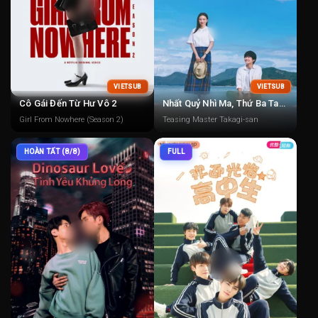
VIETSUB
VIETSUB
Cô Gái Đến Từ Hư Vô 2
Nhất Quỷ Nhì Ma, Thứ Ba Takagi: Trêu Rồi Yêu
Girl From Nowhere (Season 2)
Teasing Master Takagi-san
HOÀN TẤT (8/8)
FULL