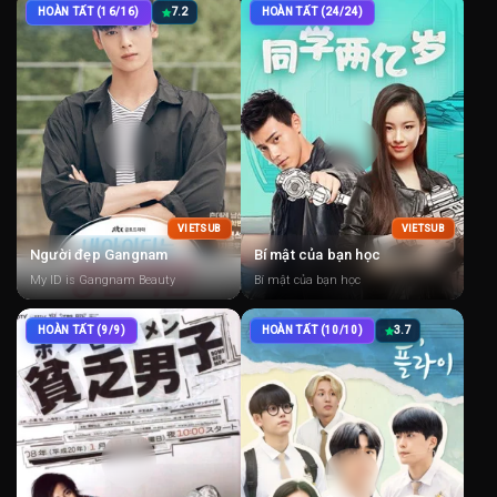
HOÀN TẤT (16/16)
7.2
HOÀN TẤT (24/24)
VIETSUB
VIETSUB
Người đẹp Gangnam
Bí mật của bạn học
My ID is Gangnam Beauty
Bí mật của bạn học
HOÀN TẤT (9/9)
HOÀN TẤT (10/10)
3.7