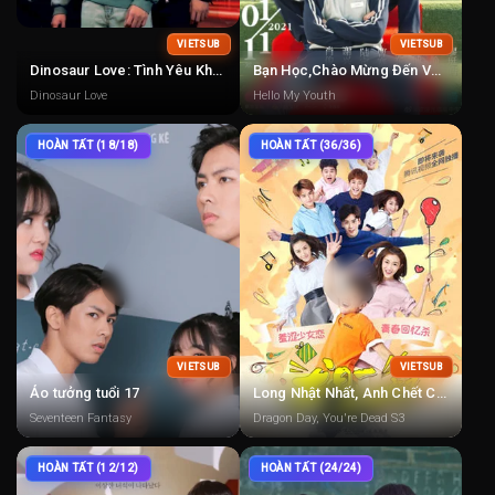
VIETSUB
VIETSUB
Dinosaur Love: Tình Yêu Khủng Long
Bạn Học,Chào Mừng Đến Với Trường Cấp Ba
Dinosaur Love
Hello My Youth
HOÀN TẤT (18/18)
HOÀN TẤT (36/36)
VIETSUB
VIETSUB
Ảo tưởng tuổi 17
Long Nhật Nhất, Anh Chết Chắc 1
Seventeen Fantasy
Dragon Day, You're Dead S3
HOÀN TẤT (12/12)
HOÀN TẤT (24/24)