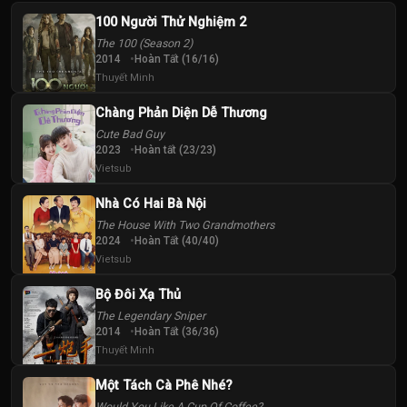
100 Người Thử Nghiệm 2
The 100 (Season 2)
2014
Hoàn Tất (16/16)
Thuyết Minh
Chàng Phản Diện Dễ Thương
Cute Bad Guy
2023
Hoàn tất (23/23)
Vietsub
Nhà Có Hai Bà Nội
The House With Two Grandmothers
2024
Hoàn Tất (40/40)
Vietsub
Bộ Đôi Xạ Thủ
The Legendary Sniper
2014
Hoàn Tất (36/36)
Thuyết Minh
Một Tách Cà Phê Nhé?
Would You Like A Cup Of Coffee?