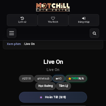
Lịch sử
Yêu thích
Đăng nhập
Xem phim
Live On
Live On
7.5
/10
Live On
2018
Vietsub
HD
N/A
TMDB
Học Đường
Tâm Lý
Hoàn Tất (8/8)