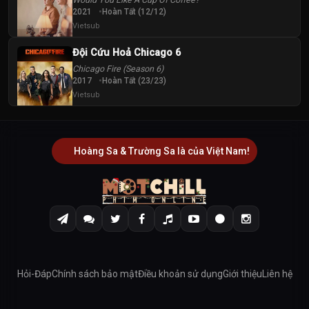
2021
Hoàn Tất (12/12)
Vietsub
Đội Cứu Hoả Chicago 6
Chicago Fire (Season 6)
2017
Hoàn Tất (23/23)
Vietsub
Hoàng Sa & Trường Sa là của Việt Nam!
Hỏi-Đáp
Chính sách bảo mật
Điều khoản sử dụng
Giới thiệu
Liên hệ