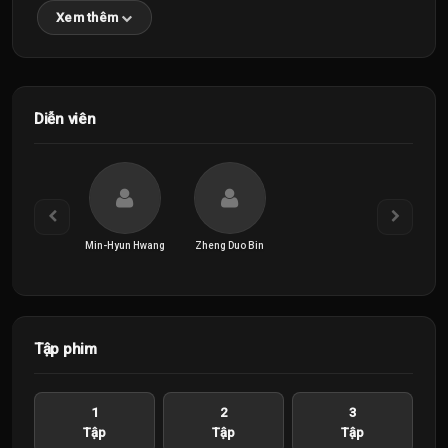
Xem thêm
Diễn viên
Min-Hyun Hwang
Zheng Duo Bin
Tập phim
1
2
3
Tập
Tập
Tập