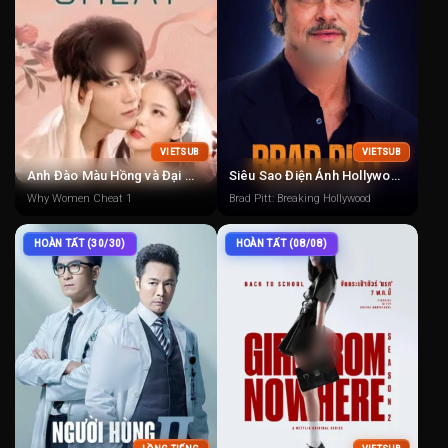
VIETSUB
VIETSUB
Anh Đào Màu Hồng và Đại Miên Vương 1
Siêu Sao Điện Ảnh Hollywood
Why Women Cheat 1
Brad Pitt: Breaking Hollywood
HOÀN TẤT (30/30)
HOÀN TẤT (08/08)