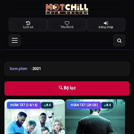
Lịch sử
Yêu thích
Đăng nhập
Xem phim
2021
🔍 Bộ lọc
HOÀN TẤT (14/14)
8.4
HOÀN TẤT (23/23)
8.4