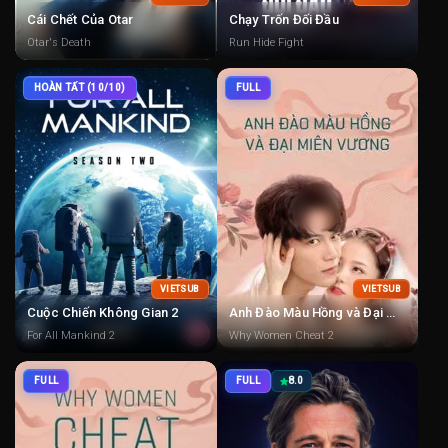
Cái Chết Của Otar
Chạy Trốn Đối Đầu
Otar's Death
Run Hide Fight
HOÀN TẤT (10/10)
FULL
VIETSUB
VIETSUB
Cuộc Chiến Không Gian 2
Anh Đào Màu Hồng và Đại Miên Vương 2
For All Mankind 2
Why Women Cheat 2
FULL
FULL
8.0