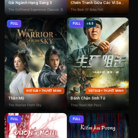
Gái Ngành Hạng Sang 3
Chiến Tranh Giữa Các Vì Sao: Sách Của Boba Fett
The Girlfriend Experience (Season 3)
The Book Of Boba Fett
FULL
FULL
6.0
VIETSUB + THUYẾT MINH
VIETSUB + THUYẾT MINH
Thần Mộ
Đánh Chặn Sinh Tử
The Warrior From Sky
They Shall Not Pass
FULL
FULL