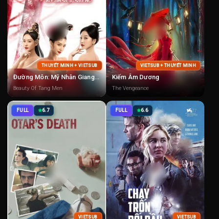
THUYẾT MINH + VIETSUB
VIETSUB + THUYẾT MINH
Đường Môn: Mỹ Nhân Giang Hồ
Kiếm Âm Dương
Beauty Of Tang Men
The Vengeance
FULL
6.7
FULL
6.6
VIETSUB
VIETSUB