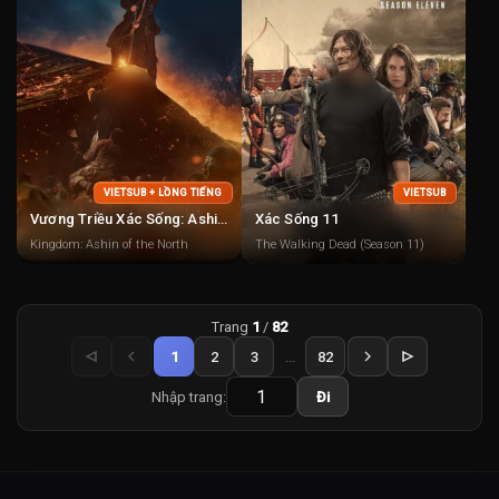
VIETSUB + LỒNG TIẾNG
VIETSUB
Vương Triều Xác Sống: Ashin Phương Bắc
Xác Sống 11
Kingdom: Ashin of the North
The Walking Dead (Season 11)
Trang
1
/
82
1
2
3
...
82
Nhập trang:
Đi