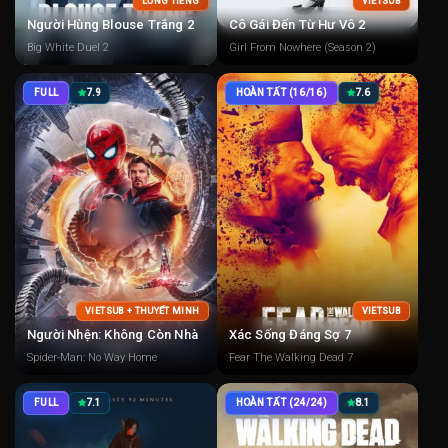
LỒNG TIẾNG
VIETSUB
Người Hùng Blouse Trắng 2
Cô Gái Đến Từ Hư Vô 2
Big White Duel 2
Girl From Nowhere (Season 2)
FULL
7.9
HOÀN TẤT (16/16)
7.6
VIETSUB + THUYẾT MINH
VIETSUB
Người Nhện: Không Còn Nhà
Xác Sống Đáng Sợ 7
Spider-Man: No Way Home
Fear The Walking Dead 7
FULL
7.1
HOÀN TẤT (24/24)
8.1