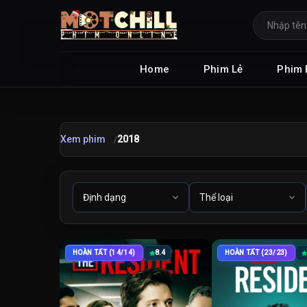
Home
Phim Lẻ
Phim 
Xem phim
2018
HOÀN TẤT (14/14)
8.4
HOÀN TẤT (23/23)