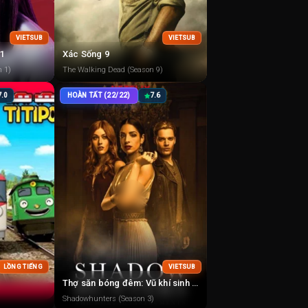
VIETSUB
VIETSUB
1
Xác Sống 9
n 1)
The Walking Dead (Season 9)
7.0
HOÀN TẤT (22/22)
7.6
LỒNG TIẾNG
VIETSUB
Thợ săn bóng đêm: Vũ khí sinh tử 3
Shadowhunters (Season 3)