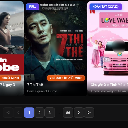
FULL
HOÀN TẤT (22/22)
+ THUYẾT MINH
VIETSUB + THUYẾT MINH
Chiến dịch Entebbe (7 Ngày Ở Entebbe)
7 Thi Thể
Dark Figure of Crime
Ainori Love Wagon: Asian 
1
2
3
...
86