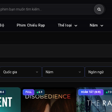
Bộ
Phim Chiếu Rạp
Thể loại
Năm
8.4
FULL
6.9
HOÀN TẤT (8/8)
7.3