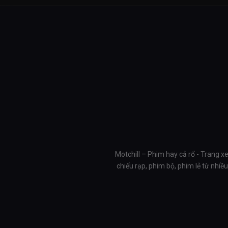
Motchill – Phim hay cả rổ - Trang x
chiếu rạp, phim bộ, phim lẻ từ nhi