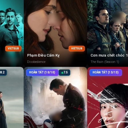
VIETSUB
VIETSUB
Phạm Điều Cấm Kỵ
Cơn mưa chết chóc 1
Disobedience
The Rain (Season 1)
8.2
HOÀN TẤT (10/10)
7.5
HOÀN TẤT (13/13)