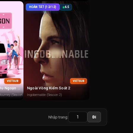
HOÀN TẤT (12/12)
6.5
VIETSUB
VIETSUB
Chuyến Xe Tình Yêu: Du Ngoạn Châu Á 2
Ngoài Vòng Kiểm Soát 2
Journey (Season 2)
Ingobernable (Season 2)
Nhập trang:
Đi