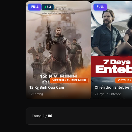
FULL
6.3
FULL
VIETSUB + THUYẾT MINH
VIETSUB 
12 Kỵ Binh Quả Cảm
12 Strong
7 Days in Entebbe
Trang
1
/
86