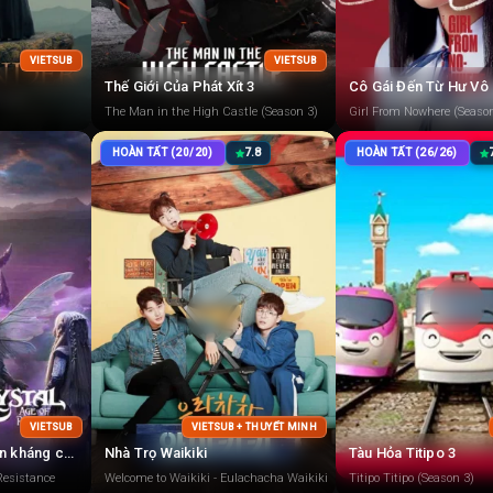
VIETSUB
VIETSUB
Thế Giới Của Phát Xít 3
Cô Gái Đến Từ Hư Vô 
The Man in the High Castle (Season 3)
Girl From Nowhere (Seaso
HOÀN TẤT (20/20)
7.8
HOÀN TẤT (26/26)
VIETSUB
VIETSUB + THUYẾT MINH
Pha lê đen: Kỷ nguyên kháng chiến
Nhà Trọ Waikiki
Tàu Hỏa Titipo 3
Resistance
Welcome to Waikiki - Eulachacha Waikiki
Titipo Titipo (Season 3)