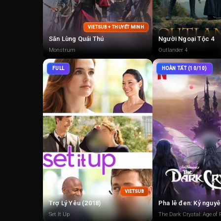
VIETSUB + THUYẾT MINH
Săn Lùng Quái Thú
Người Ngoại Tộc 4
Monstrum
Outlander 4
FULL
HOÀN TẤT (10/10)
VIETSUB
Trợ Lý Yêu (2018)
Set It Up
The Dark Crystal: Age of 