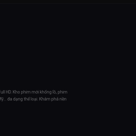
full HD. Kho phim mới khổng lồ, phim
 Mỹ… đa dạng thể loại. Khám phá nền