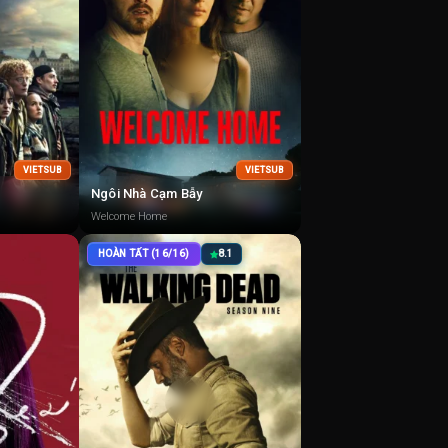
VIETSUB
VIETSUB
Ngôi Nhà Cạm Bẫy
Welcome Home
HOÀN TẤT (16/16)
8.1