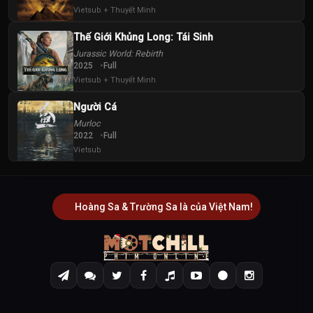
Vietsub + Thuyết Minh
Thế Giới Khủng Long: Tái Sinh
Jurassic World: Rebirth
2025
Full
Vietsub + Thuyết Minh
Người Cá
Murloc
2022
Full
Vietsub
Hoàng Sa & Trường Sa là của Việt Nam!