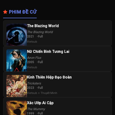
PHIM ĐỀ CỬ
The Blazing World
The Blazing World
2021
Full
Vietsub
Nữ Chiến Binh Tương Lai
Aeon Flux
2005
Full
Vietsub
Kinh Thiên Hiệp Đạo Đoàn
Tricksters
2023
Full
Vietsub + Thuyết Minh
Xác Ướp Ai Cập
The Mummy
1999
Full