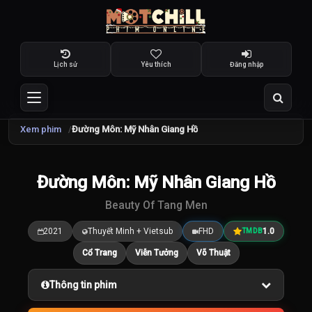
Lịch sử
Yêu thích
Đăng nhập
Xem phim
Đường Môn: Mỹ Nhân Giang Hồ
TRAILER
Đường Môn: Mỹ Nhân Giang Hồ
1.0
/10
Beauty Of Tang Men
2021
Thuyết Minh + Vietsub
FHD
1.0
TMDB
Cổ Trang
Viễn Tưởng
Võ Thuật
Thông tin phim