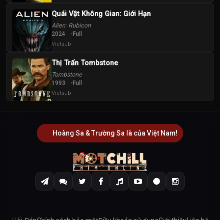
Quái Vật Không Gian: Giới Hạn
Alien: Rubicon
2024
Full
Vietsub
Thị Trấn Tombstone
Tombstone
1993
Full
Vietsub
Hoàng Sa & Trường Sa là của Việt Nam!