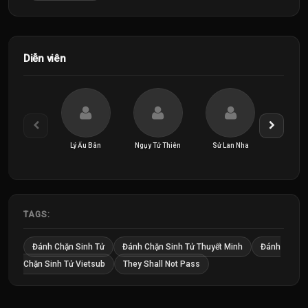
Diễn viên
Lý Ấu Bân
Ngụy Tử Thiên
Sử Lan Nha
Vương 
TAGS:
Đánh Chặn Sinh Tử
Đánh Chặn Sinh Tử Thuyết Minh
Đánh
Chặn Sinh Tử Vietsub
They Shall Not Pass