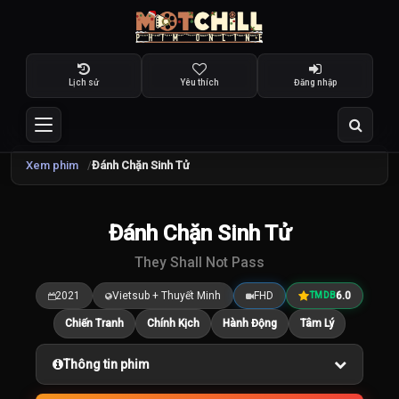
Lịch sử
Yêu thích
Đăng nhập
Xem phim
Đánh Chặn Sinh Tử
TRAILER
Đánh Chặn Sinh Tử
6.0
/10
They Shall Not Pass
2021
Vietsub + Thuyết Minh
FHD
6.0
TMDB
Chiến Tranh
Chính Kịch
Hành Động
Tâm Lý
Thông tin phim