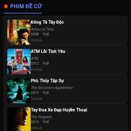
PHIM ĐỀ CỬ
Đông Tà Tây Độc
Ashes of Time
2008
Full
Vietsub
ATM Lỗi Tình Yêu
ATM
2012
Full
Vietsub
Phù Thủy Tập Sự
The Sorcerer's Apprentice
2010
Full
Vietsub
Tay Đua Xe Đạp Huyền Thoại
The Program
2015
Full
Vietsub