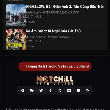
HIGH&LOW: Bản Điện Ảnh 2: Tận Cùng Bầu Trời
HiGH&LOW THE MOVIE 2 END OF SKY
2017
Full
Vietsub
Kẻ Ám Sát 2: Kì Nghỉ Của Sát Thủ
Accident Man: Hitmans Holiday
2022
Full
Vietsub
Hoàng Sa & Trường Sa là của Việt Nam!
Hỏi-Đáp
Chính sách bảo mật
Điều khoản sử dụng
Giới thiệu
Liên hệ