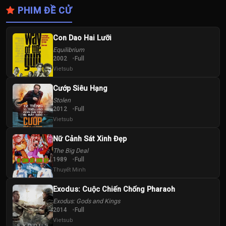
PHIM ĐỀ CỬ
Con Dao Hai Lưỡi
Equilibrium
2002
Full
Vietsub
Cướp Siêu Hạng
Stolen
2012
Full
Vietsub
Nữ Cảnh Sát Xinh Đẹp
The Big Deal
1989
Full
Thuyết Minh
Exodus: Cuộc Chiến Chống Pharaoh
Exodus: Gods and Kings
2014
Full
Vietsub