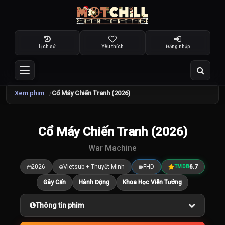
Lịch sử
Yêu thích
Đăng nhập
Xem phim
Cổ Máy Chiến Tranh (2026)
TRAILER
Cổ Máy Chiến Tranh (2026)
6.7
/10
War Machine
2026
Vietsub + Thuyết Minh
FHD
6.7
TMDB
Gây Cấn
Hành Động
Khoa Học Viễn Tưởng
Thông tin phim