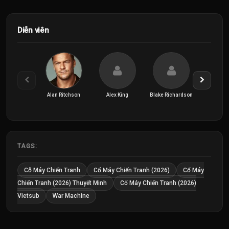
Diễn viên
Alan Ritchson
Alex King
Blake Richardson
Daniel 
TAGS:
Cỗ Máy Chiến Tranh
Cổ Máy Chiến Tranh (2026)
Cổ Máy
Chiến Tranh (2026) Thuyết Minh
Cổ Máy Chiến Tranh (2026)
Vietsub
War Machine