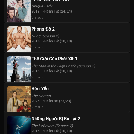
40
41
42
Unique Lady
Tập
Tập
Tập
2019
Hoàn Tất (24/24)
Vietsub
43
44
45
Tập
Tập
Tập
Phong Độ 2
Hung (Season 2)
2010
Hoàn Tất (10/10)
46
47
48
Vietsub
Tập
Tập
Tập
Thế Giới Của Phát Xít 1
49
50
The Man in the High Castle (Season 1)
Tập
Tập
2015
Hoàn Tất (10/10)
Vietsub
Hữu Yểu
The Demon
2025
Hoàn tất (23/23)
Vietsub
Những Người Bị Bỏ Lại 2
The Leftovers (Season 2)
2015
Hoàn Tất (10/10)