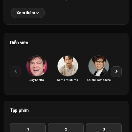
Xem thêm
Diễn viên
Jay Kabira
Kenta Mishima
Koichi Yamadera
Maho Hor
Tập phim
1
2
3