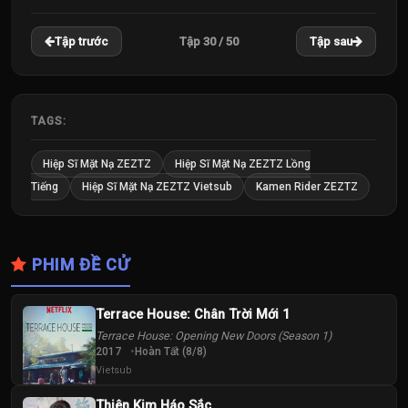
22
23
24
Tập 30 / 50
Tập trước
Tập sau
Tập
Tập
Tập
25
26
27
Tập
Tập
Tập
TAGS:
28
29
30
Hiệp Sĩ Mặt Nạ ZEZTZ
Hiệp Sĩ Mặt Nạ ZEZTZ Lồng
Tập
Tập
Tập
Tiếng
Hiệp Sĩ Mặt Nạ ZEZTZ Vietsub
Kamen Rider ZEZTZ
31
32
33
Tập
Tập
Tập
PHIM ĐỀ CỬ
34
35
36
Tập
Tập
Tập
Terrace House: Chân Trời Mới 1
Terrace House: Opening New Doors (Season 1)
37
38
39
2017
Hoàn Tất (8/8)
Tập
Tập
Tập
Vietsub
Thiên Kim Háo Sắc