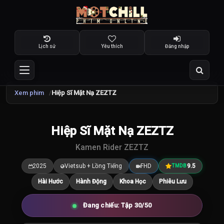
Lịch sử
Yêu thích
Đăng nhập
Xem phim
Hiệp Sĩ Mặt Nạ ZEZTZ
TRAILER
Hiệp Sĩ Mặt Nạ ZEZTZ
9.8
/10
Kamen Rider ZEZTZ
2025
Vietsub + Lồng Tiếng
FHD
9.5
TMDB
Hài Hước
Hành Động
Khoa Học
Phiêu Lưu
Đang chiếu: Tập 30/50