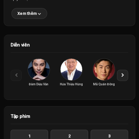
Xem thêm
Diễn viên
Đàm Diệu Văn
Hứa Thiệu Hùng
Mã Quán Đông
Trần 
Tập phim
1
2
3