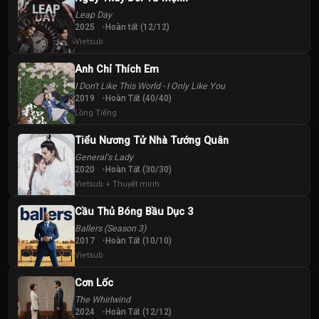
Leap Day
2025
Hoàn tất (12/12)
Vietsub
Anh Chỉ Thích Em
I Don't Like This World - I Only Like You
2019
Hoàn Tất (40/40)
Lồng Tiếng
Tiểu Nương Tử Nhà Tướng Quân
General's Lady
2020
Hoàn Tất (30/30)
Vietsub + Thuyết minh
Cầu Thủ Bóng Bầu Dục 3
Ballers (Season 3)
2017
Hoàn Tất (10/10)
Vietsub
Cơn Lốc
The Whirlwind
2024
Hoàn Tất (12/12)