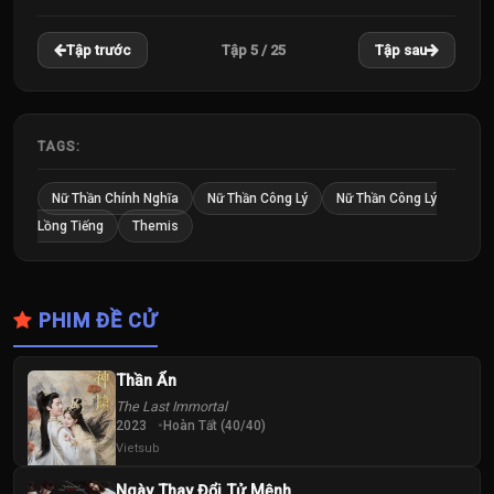
22
23
24
Tập 5 / 25
Tập trước
Tập sau
Tập
Tập
Tập
25
Tập
TAGS:
Nữ Thần Chính Nghĩa
Nữ Thần Công Lý
Nữ Thần Công Lý
Lồng Tiếng
Themis
PHIM ĐỀ CỬ
Thần Ẩn
The Last Immortal
2023
Hoàn Tất (40/40)
Vietsub
Ngày Thay Đổi Tử Mệnh