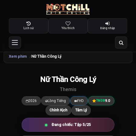
Lịch sử
Yêu thích
Đăng nhập
Xem phim
Nữ Thần Công Lý
TRAILER
Nữ Thần Công Lý
9.0
/10
Themis
2026
Lồng Tiếng
FHD
9.0
TMDB
Chính Kịch
Tâm Lý
Đang chiếu: Tập 5/25