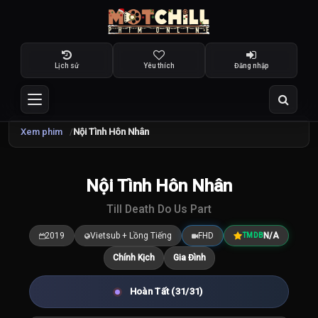
Lịch sử
Yêu thích
Đăng nhập
Xem phim
Nội Tình Hôn Nhân
TRAILER
Nội Tình Hôn Nhân
7.5
/10
Till Death Do Us Part
2019
Vietsub + Lồng Tiếng
FHD
N/A
TMDB
Chính Kịch
Gia Đình
Hoàn Tất (31/31)