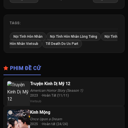
Tập
Tập
Tập
25
26
27
Tập
Tập
Tập
TAGS:
28
29
30
Nội Tình Hôn Nhân
Nội Tình Hôn Nhân Lồng Tiếng
Nội Tình
Tập
Tập
Tập
Hôn Nhân Vietsub
Till Death Do Us Part
31
Tập
PHIM ĐỀ CỬ
Truyện Kinh Dị Mỹ 12
American Horror Story (Season 1)
2023
Hoàn Tất (11/11)
Vietsub
Kinh Mộng
Once Upon a Dream
2025
Hoàn tất (24/24)