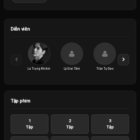
Diễn viên
La Trọng Khiêm
Lý Giai Tâm
Trần Tự Dao
Viên Vĩ
Tập phim
1
2
3
Tập
Tập
Tập