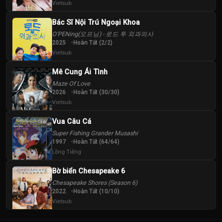
Vietsub
Bác Sĩ Nội Trú Ngoại Khoa
O'PENing(오프닝) - 로드 투 외과의사
2025
Hoàn Tất (2/2)
Vietsub
Mê Cung Ái Tình
Maze Of Love
2026
Hoàn Tất (30/30)
Vietsub
Vua Câu Cá
Super Fishing Grander Musashi
1997
Hoàn Tất (64/64)
Lồng Tiếng
Bờ biển Chesapeake 6
Chesapeake Shores (Season 6)
2022
Hoàn Tất (10/10)
Vietsub