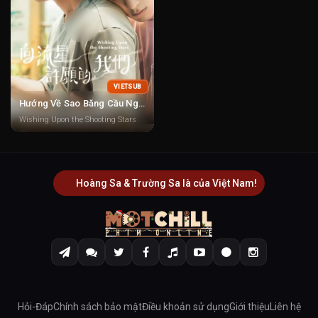
VIETSUB
Hướng Về Sao Băng Cầu Nguyện
Wishing Upon the Shooting Stars
Hoàng Sa & Trường Sa là của Việt Nam!
Hỏi-Đáp
Chính sách bảo mật
Điều khoản sử dụng
Giới thiệu
Liên hệ