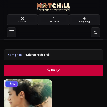
Lịch sử
Yêu thích
Đăng nhập
Xem phim
Các Vụ Hiếu Thái
🔍 Bộ lọc
TẬP 5