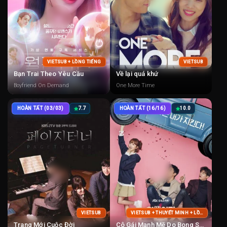
VIETSUB + LỒNG TIẾNG
VIETSUB
Bạn Trai Theo Yêu Cầu
Về lại quá khứ
Boyfriend On Demand
One More Time
HOÀN TẤT (03/03)
7.7
HOÀN TẤT (16/16)
10.0
VIETSUB
VIETSUB + THUYẾT MINH + LỒNG TIẾNG
Trang Mới Cuộc Đời
Cô Gái Mạnh Mẽ Do Bong Soo