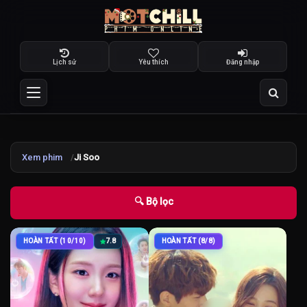
Lịch sử
Yêu thích
Đăng nhập
Xem phim
Ji Soo
🔍 Bộ lọc
HOÀN TẤT (10/10)
7.8
HOÀN TẤT (8/8)