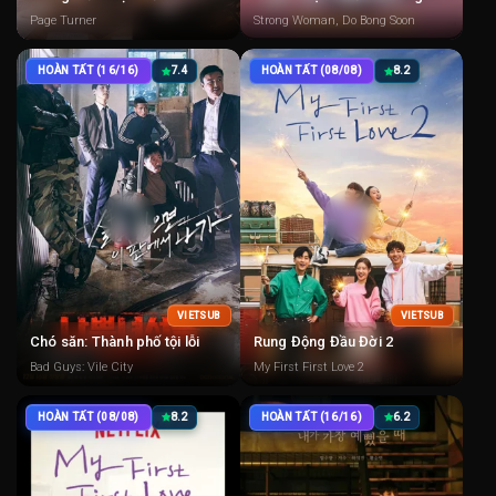
Page Turner
Strong Woman, Do Bong Soon
HOÀN TẤT (16/16)
7.4
HOÀN TẤT (08/08)
8.2
VIETSUB
VIETSUB
Chó săn: Thành phố tội lỗi
Rung Động Đầu Đời 2
Bad Guys: Vile City
My First First Love 2
HOÀN TẤT (08/08)
8.2
HOÀN TẤT (16/16)
6.2