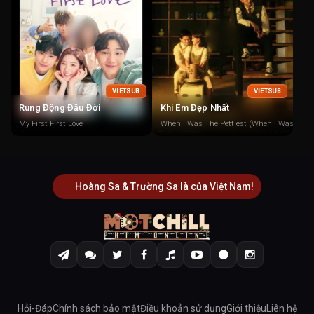
VIETSUB
VIETSUB
Rung Động Đầu Đời
Khi Em Đẹp Nhất
My First First Love
When I Was The Pettiest (When I Was Most 
Hoàng Sa & Trường Sa là của Việt Nam!
Hỏi-Đáp
Chính sách bảo mật
Điều khoản sử dụng
Giới thiệu
Liên hệ