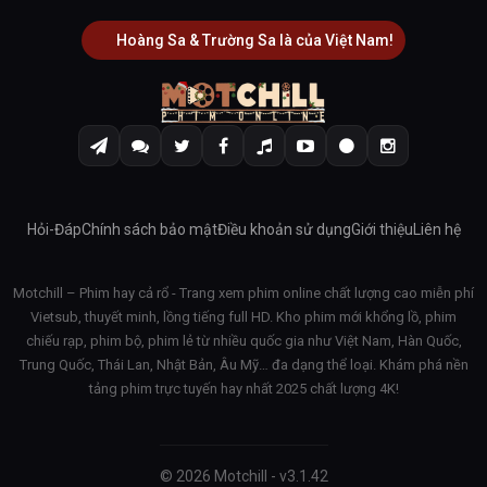
Hoàng Sa & Trường Sa là của Việt Nam!
Hỏi-Đáp
Chính sách bảo mật
Điều khoản sử dụng
Giới thiệu
Liên hệ
Motchill – Phim hay cả rổ - Trang xem phim online chất lượng cao miễn phí
Vietsub, thuyết minh, lồng tiếng full HD. Kho phim mới khổng lồ, phim
chiếu rạp, phim bộ, phim lẻ từ nhiều quốc gia như Việt Nam, Hàn Quốc,
Trung Quốc, Thái Lan, Nhật Bản, Âu Mỹ… đa dạng thể loại. Khám phá nền
tảng phim trực tuyến hay nhất 2025 chất lượng 4K!
© 2026 Motchill - v3.1.42