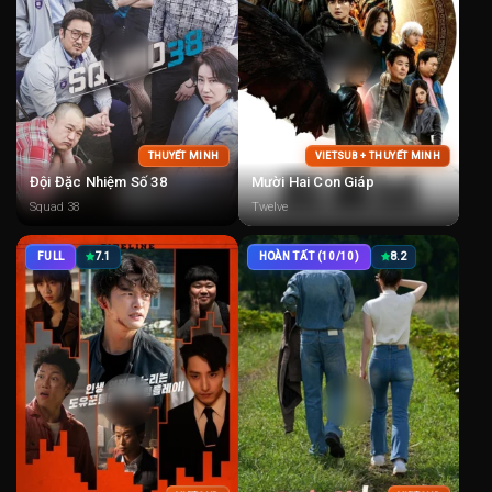
THUYẾT MINH
VIETSUB + THUYẾT MINH
Đội Đặc Nhiệm Số 38
Mười Hai Con Giáp
Squad 38
Twelve
FULL
7.1
HOÀN TẤT (10/10)
8.2