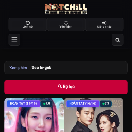
Lịch sử
Yêu thích
Đăng nhập
Xem phim
Seo In-guk
🔍 Bộ lọc
HOÀN TẤT (10/10)
7.8
HOÀN TẤT (16/16)
7.3