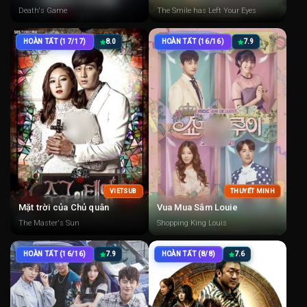
Death's Game
The Smile has Left Your Eyes
HOÀN TẤT (17/17)
8.0
HOÀN TẤT (16/16)
7.9
VIETSUB
THUYẾT MINH
Mặt trời của Chủ quân
Vua Mua Sắm Louie
The Master's Sun
Shopping King Louis
HOÀN TẤT (16/16)
7.9
HOÀN TẤT (8/8)
7.6