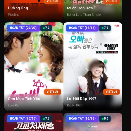
VIETSUB
VIETSUB
Đường Ống
Muộn Còn Hơn Ế
Pipeline
Better Late Than Single
HOÀN TẤT (20/20)
7.0
HOÀN TẤT (16/16)
7.9
VIETSUB
VIETSUB
Cơn Mưa Tình Yêu
Lời Hồi Đáp 1997
Love Rain
Reply 1997
HOÀN TẤT (17/17)
7.5
HOÀN TẤT (16/16)
8.0