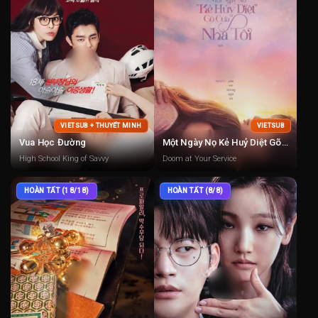
VIETSUB + THUYẾT MINH
VIETSUB
Vua Học Đường
Một Ngày Nọ Kẻ Huỷ Diệt Gõ Cửa Nhà Tôi
High School King of Savvy
Doom at Your Service
HOÀN TẤT (18/18)
HOÀN TẤT (8/8)