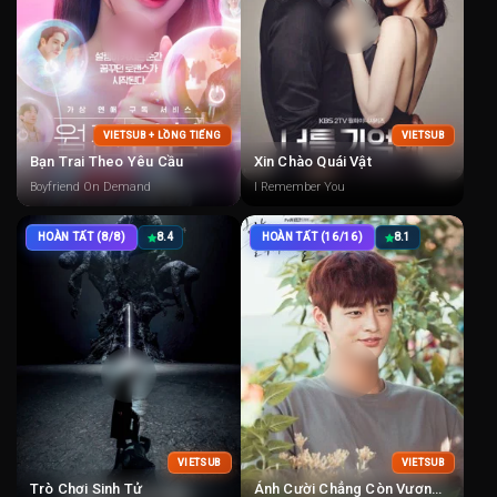
VIETSUB + LỒNG TIẾNG
VIETSUB
Bạn Trai Theo Yêu Cầu
Xin Chào Quái Vật
Boyfriend On Demand
I Remember You
HOÀN TẤT (8/8)
8.4
HOÀN TẤT (16/16)
8.1
VIETSUB
VIETSUB
Trò Chơi Sinh Tử
Ánh Cười Chẳng Còn Vương Mắt Em