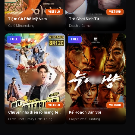
VIETSUB
VIETSUB
Tiệm Cà Phê Mỹ Nam
Trò Chơi Sinh Tử
Café Minamdang
Death's Game
FULL
FULL
VIETSUB
VIETSUB
Chuyện nhỏ điên rồ mang tên Tình Yêu
Kế Hoạch Săn Sói
I Love That Crazy Little Thing
Project Wolf Hunting