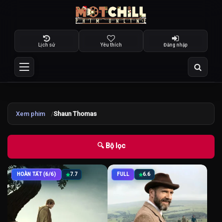
Lịch sử
Yêu thích
Đăng nhập
Xem phim
Shaun Thomas
🔍 Bộ lọc
HOÀN TẤT (6/6)
7.7
FULL
6.6