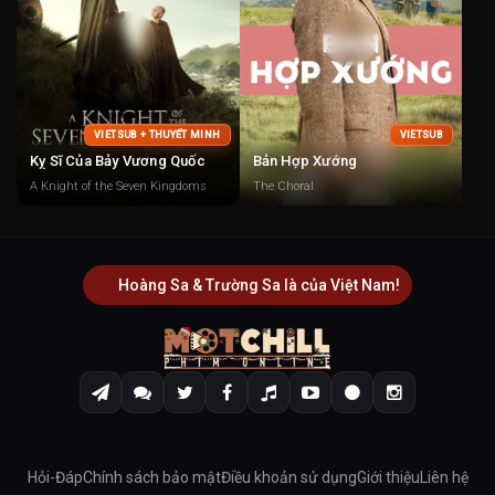
VIETSUB + THUYẾT MINH
VIETSUB
Kỵ Sĩ Của Bảy Vương Quốc
Bản Hợp Xướng
A Knight of the Seven Kingdoms
The Choral
Hoàng Sa & Trường Sa là của Việt Nam!
Hỏi-Đáp
Chính sách bảo mật
Điều khoản sử dụng
Giới thiệu
Liên hệ