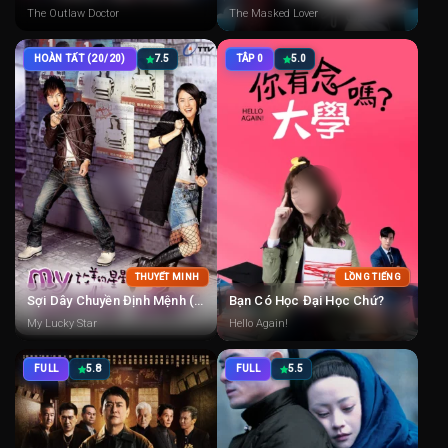
The Outlaw Doctor
The Masked Lover
HOÀN TẤT (20/20)
7.5
TÂP 0
5.0
THUYẾT MINH
LỒNG TIẾNG
Sợi Dây Chuyền Định Mệnh (2007)
Bạn Có Học Đại Học Chứ?
My Lucky Star
Hello Again!
FULL
5.8
FULL
5.5