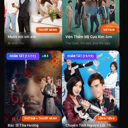
THUYẾT MINH
VIETSUB
Muốn nói với em
Viện Thẩm Mỹ Cựu Kim Sơn
Be with You
The Good, the bad, and the ugly
HOÀN TẤT (11/11)
8.3
HOÀN TẤT (19/19)
VIETSUB + THUYẾT MINH
LỒNG TIẾNG
Bác Sĩ Tha Hương
Chuyện Tình Ngược Lối: The Masked Lover