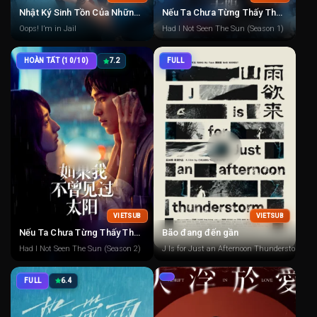
Nhật Ký Sinh Tồn Của Những Người Đàn Ông Ở Nhà Tù
Nếu Ta Chưa Từng Thấy Thái Dương 1
Oops! I’m in Jail
Had I Not Seen The Sun (Season 1)
HOÀN TẤT (10/10)
7.2
FULL
VIETSUB
VIETSUB
Nếu Ta Chưa Từng Thấy Thái Dương 2
Bão đang đến gần
Had I Not Seen The Sun (Season 2)
J Is for Just an Afternoon Thunderstorm
FULL
6.4