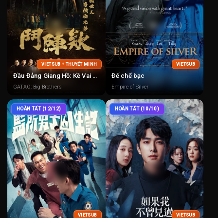
VIETSUB + THUYẾT MINH
VIETSUB
Đầu Đảng Giang Hồ: Kề Vai Chiến Đấu
Đế chế bạc
GATAO: Big Brothers
Empire of Silver
HOÀN TẤT (12/12)
HOÀN TẤT (10/10)
VIETSUB
VIETSUB