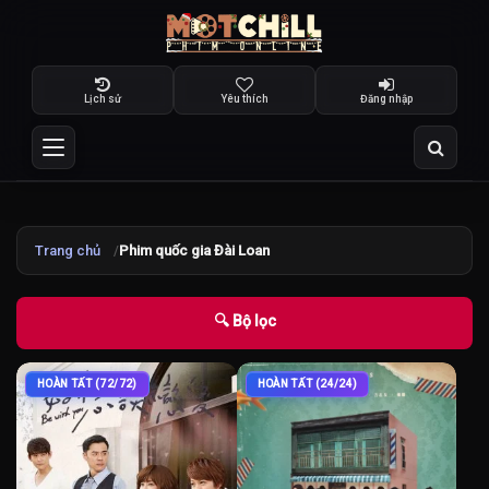
Lịch sử
Yêu thích
Đăng nhập
Trang chủ
Phim quốc gia Đài Loan
🔍 Bộ lọc
HOÀN TẤT (72/72)
HOÀN TẤT (24/24)