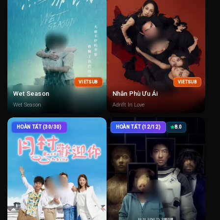
VIETSUB
VIETSUB
Wet Season
Nhân Phù Ưu Ái
Wet Season
Adrift In Love
HOÀN TẤT (30/30)
HOÀN TẤT (12/12)
8.0