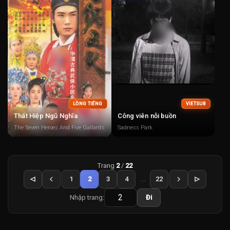
LỒNG TIẾNG
VIETSUB
Thất Hiệp Ngũ Nghĩa
Công viên nỗi buồn
The Seven Heroes And Five Gallants
Sadness Park
Trang
2
/
22
1
2
3
4
...
22
Nhập trang:
Đi