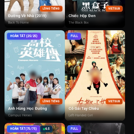
LỒNG TIẾNG
VIETSUB
Đường Về Nhà (2019)
Chiếc Hộp Đen
Back To Home
The Black Box
HOÀN TẤT (25/25)
FULL
LỒNG TIẾNG
VIETSUB
Anh Hùng Học Đường
Cô Gái Tay Chiêu
Campus Heroes
Left-Handed Girl
HOÀN TẤT(75/75)
6.5
FULL