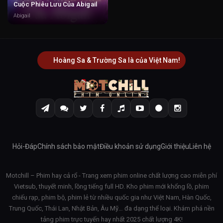
Cuộc Phiêu Lưu Của Abigail
Abigail
Hoàng Sa & Trường Sa là của Việt Nam!
Hỏi-Đáp
Chính sách bảo mật
Điều khoản sử dụng
Giới thiệu
Liên hệ
Motchill – Phim hay cả rổ - Trang xem phim online chất lượng cao miễn phí
Vietsub, thuyết minh, lồng tiếng full HD. Kho phim mới khổng lồ, phim
chiếu rạp, phim bộ, phim lẻ từ nhiều quốc gia như Việt Nam, Hàn Quốc,
Trung Quốc, Thái Lan, Nhật Bản, Âu Mỹ… đa dạng thể loại. Khám phá nền
tảng phim trực tuyến hay nhất 2025 chất lượng 4K!