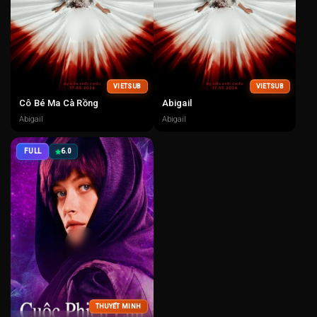
VIETSUB
VIETSUB
Cô Bé Ma Cà Rồng
Abigail
Abigail
Abigail
FULL
6.0
THUYẾT MINH