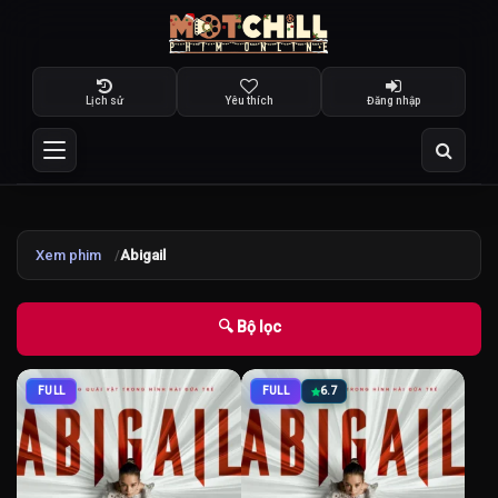
Lịch sử
Yêu thích
Đăng nhập
Xem phim
Abigail
🔍 Bộ lọc
FULL
FULL
6.7