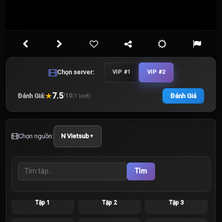
Chọn server:
VIP #1
VIP #2
★
7.5
Đánh Giá:
Đánh Giá
/
10
(
1
lượt)
Chọn nguồn:
N Vietsub
▼
Tìm
Tập 1
Tập 2
Tập 3