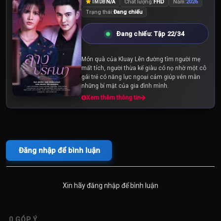
N/A
Chất lượng:
FHD
Năm:
2026
TMDB
Trạng thái:
Đang chiếu
Đang chiếu: Tập 22/34
Món quà của Kluay Lên đường tìm người mẹ
mất tích, người thừa kế giàu có nọ nhờ một cô
gái trẻ có năng lực ngoại cảm giúp vén màn
những bí mật của gia đình mình.
Xem thêm thông tin
Đăng nhập để bình luận
Xin hãy đăng nhập để bình luận
0
GÓP Ý