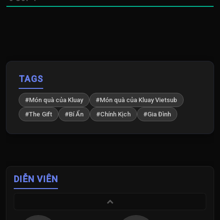
TAGS
#Món quà của Kluay
#Món quà của Kluay Vietsub
#The Gift
#Bí Ẩn
#Chính Kịch
#Gia Đình
DIỄN VIÊN