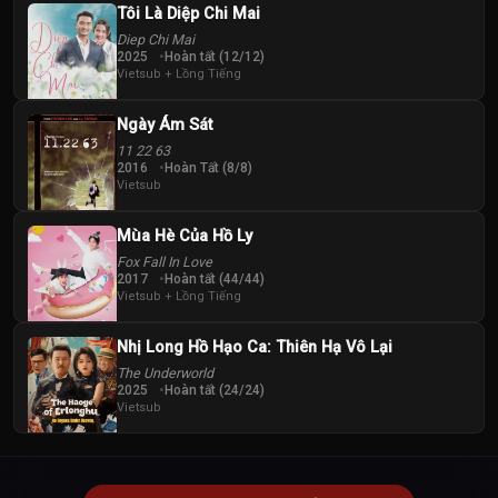
Tôi Là Diệp Chi Mai
Diep Chi Mai
2025
Hoàn tất (12/12)
Vietsub + Lồng Tiếng
Ngày Ám Sát
11 22 63
2016
Hoàn Tất (8/8)
Vietsub
Mùa Hè Của Hồ Ly
Fox Fall In Love
2017
Hoàn tất (44/44)
Vietsub + Lồng Tiếng
Nhị Long Hồ Hạo Ca: Thiên Hạ Vô Lại
The Underworld
2025
Hoàn tất (24/24)
Vietsub