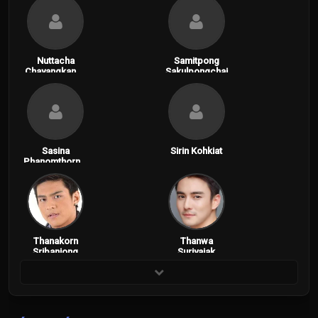
Nuttacha
Samitpong
Chayangkanon
Sakulpongchai
t
Sasina
Sirin Kohkiat
Phanomthornni
tkul
Thanakorn
Thanwa
Sribanjong
Suriyajak