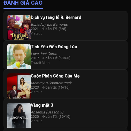
ĐÁNH GIÁ CAO
Dịch vụ tang lễ R. Bernard
Buried by the Bernards
2021
Hoàn Tất (8/8)
Vietsub
Tình Yêu Đến Đúng Lúc
Love Just Come
2017
Hoàn Tất (60/60)
Thuyết Minh
Cuộc Phản Công Của Mẹ
Mommy' s Counterattack
2023
Hoàn tất (16/16)
Vietsub
Vắng mặt 3
Absentia (Season 3)
2020
Hoàn Tất (10/10)
Vietsub