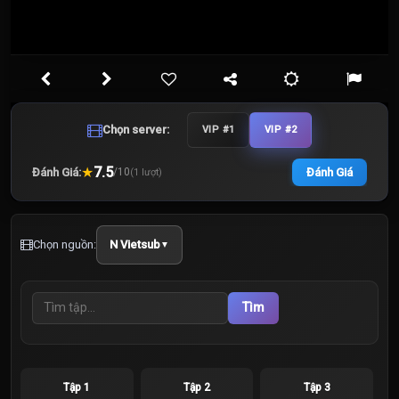
Chọn server:
VIP #1
VIP #2
★
7.5
Đánh Giá:
Đánh Giá
/
10
(
1
lượt)
Chọn nguồn:
N Vietsub
▼
Tìm
Tập 1
Tập 2
Tập 3