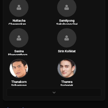
Nuttacha
Samitpong
Chayangkanon
Sakulpongchai
t
Sasina
Sirin Kohkiat
Phanomthornni
tkul
Thanakorn
Thanwa
Sribanjong
Suriyajak