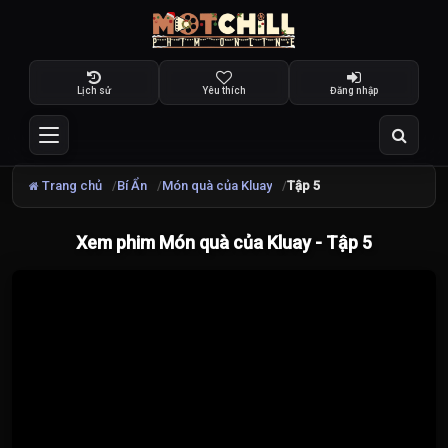
Lịch sử
Yêu thích
Đăng nhập
Trang chủ
Bí Ẩn
Món quà của Kluay
Tập 5
Xem phim Món quà của Kluay - Tập 5
Đang
tải
video...