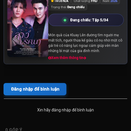
N/A
Chất lượng:
FHD
Năm:
2026
TMDB
Trạng thái:
Đang chiếu
Đang chiếu: Tập 5/34
Món quà của Kluay Lên đường tìm người mẹ
mất tích, người thừa kế giàu có nọ nhờ một cô
gái trẻ có năng lực ngoại cảm giúp vén màn
những bí mật của gia đình mình.
Xem thêm thông tin
Đăng nhập để bình luận
Xin hãy đăng nhập để bình luận
0
GÓP Ý