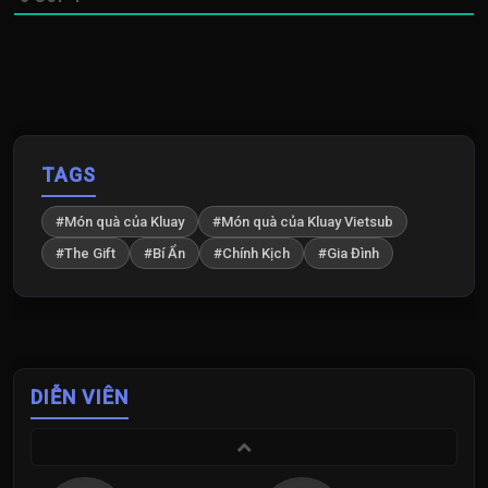
TAGS
#Món quà của Kluay
#Món quà của Kluay Vietsub
#The Gift
#Bí Ẩn
#Chính Kịch
#Gia Đình
DIỄN VIÊN