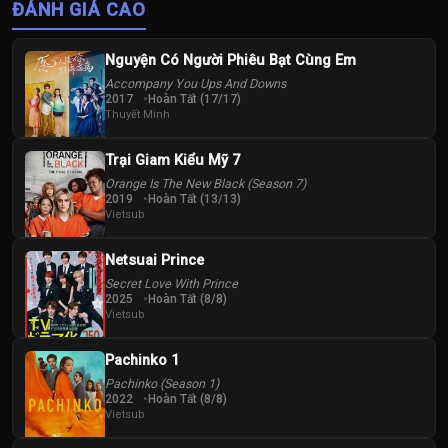
ĐÁNH GIÁ CAO
Nguyện Có Người Phiêu Bạt Cùng Em
Accompany You Ups And Downs
2017
Hoàn Tất (17/17)
Thuyết Minh
Trại Giam Kiểu Mỹ 7
Orange Is The New Black (Season 7)
2019
Hoàn Tất (13/13)
Vietsub
Netsuai Prince
Secret Love With Prince
2025
Hoàn Tất (8/8)
Vietsub
Pachinko 1
Pachinko (Season 1)
2022
Hoàn Tất (8/8)
Vietsub