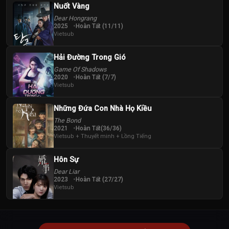
Nuốt Vàng
Dear Hongrang
2025
Hoàn Tất (11/11)
Vietsub
Hải Đường Trong Gió
Game Of Shadows
2020
Hoàn Tất (7/7)
Vietsub
Những Đứa Con Nhà Họ Kiều
The Bond
2021
Hoàn Tất(36/36)
Vietsub + Thuyết minh + Lồng Tiếng
Hôn Sự
Dear Liar
2023
Hoàn Tất (27/27)
Vietsub