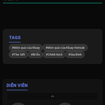
TAGS
#Món quà của Kluay
#Món quà của Kluay Vietsub
#The Gift
#Bí Ẩn
#Chính Kịch
#Gia Đình
DIỄN VIÊN