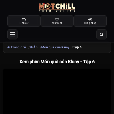
Lịch sử
Yêu thích
Đăng nhập
Trang chủ
Bí Ẩn
Món quà của Kluay
Tập 6
Xem phim Món quà của Kluay - Tập 6
Đang
tải
video...