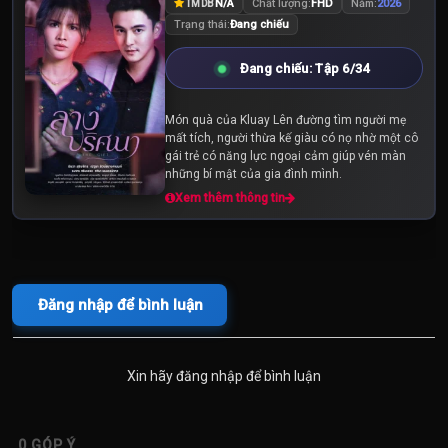
N/A
Chất lượng:
FHD
Năm:
2026
TMDB
Trạng thái:
Đang chiếu
Đang chiếu: Tập 6/34
Món quà của Kluay Lên đường tìm người mẹ
mất tích, người thừa kế giàu có nọ nhờ một cô
gái trẻ có năng lực ngoại cảm giúp vén màn
những bí mật của gia đình mình.
Xem thêm thông tin
Đăng nhập để bình luận
Xin hãy đăng nhập để bình luận
0
GÓP Ý