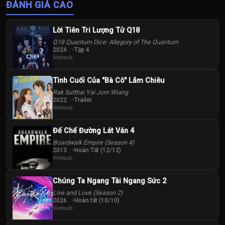
ĐÁNH GIÁ CAO
Lời Tiên Tri Lượng Tử Q18
Q18 Quantum Dice: Allegory of The Quantum
2024
Tập 4
Vietsub
Tình Cuối Của "Bà Cô" Lắm Chiêu
Rak Sutthai Yai Jom Wiang
2022
Trailer
Vietsub
Đế Chế Đường Lát Ván 4
Boardwalk Empire (Season 4)
2013
Hoàn Tất (12/12)
Vietsub
Chúng Ta Ngang Tài Ngang Sức 2
Live and Love (Season 2)
2026
Hoàn tất (10/10)
Vietsub