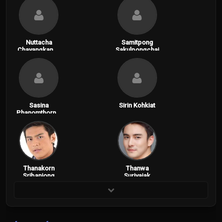
Nuttacha
Samitpong
Chayangkanon
Sakulpongchai
t
Sasina
Sirin Kohkiat
Phanomthornni
tkul
Thanakorn
Thanwa
Sribanjong
Suriyajak