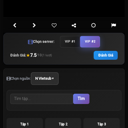
Chọn server:
VIP #1
VIP #2
★
7.5
Đánh Giá:
Đánh Giá
/
10
(
1
lượt)
Chọn nguồn:
N Vietsub
▼
Tìm
Tập 1
Tập 2
Tập 3