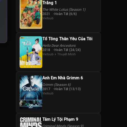
Trắng 1
The White Lotus (Season 1)
2021
Hoàn Tất (6/6)
Vietsub
Tổ Tông Thân Yêu Của Tôi
Hello Dear Ancestors
2018
Hoàn Tất (24/24)
Vietsub + Thuyết Minh
Anh Em Nhà Grimm 6
Grimm (Season 6)
2017
Hoàn Tất (13/13)
Vietsub
Tâm Lý Tội Phạm 9
Criminal Minds (Season 9)