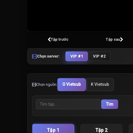
Volume
100%
Tập trước
Tập sau
Chọn server:
VIP #1
VIP #2
O Vietsub
K Vietsub
Chọn nguồn:
Tìm
Tập 1
Tập 2