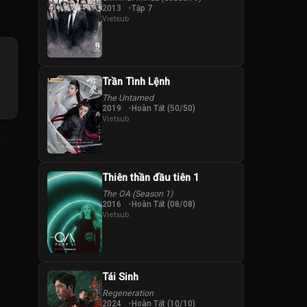
2013
Tập 7
Vietsub
Trần Tình Lệnh
The Untamed
2019
Hoàn Tất (50/50)
Vietsub
Thiên thần đầu tiên 1
The OA (Season 1)
2016
Hoàn Tất (08/08)
Vietsub
Tái Sinh
Regeneration
2024
Hoàn Tất (10/10)