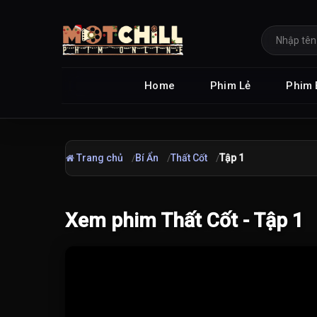
Home
Phim Lẻ
Phim 
Trang chủ
Bí Ẩn
Thất Cốt
Tập 1
Xem phim Thất Cốt - Tập 1
Đang tải video...