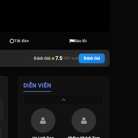
Tắt đèn
Báo lỗi
★
7.5
Đánh Giá:
Đánh Giá
/
10
(
1
lượt)
DIỄN VIÊN