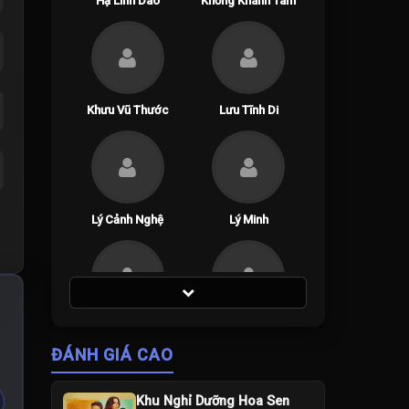
Hạ Linh Dao
Khổng Khánh Tam
Khưu Vũ Thước
Lưu Tĩnh Di
Lý Cảnh Nghệ
Lý Minh
Thị Tuyên Như
Vương Vinh Hoành
ĐÁNH GIÁ CAO
Khu Nghỉ Dưỡng Hoa Sen