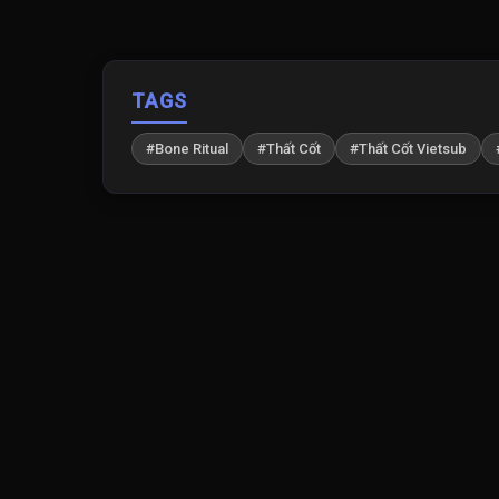
TAGS
#Bone Ritual
#Thất Cốt
#Thất Cốt Vietsub