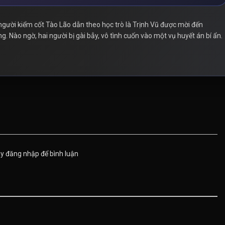
người kiểm cốt Tào Lão dẫn theo học trò là Trịnh Vũ được mời đến
 Nào ngờ, hai người bị gài bẫy, vô tình cuốn vào một vụ huyết án bí ẩn.
ãy đăng nhập để bình luận