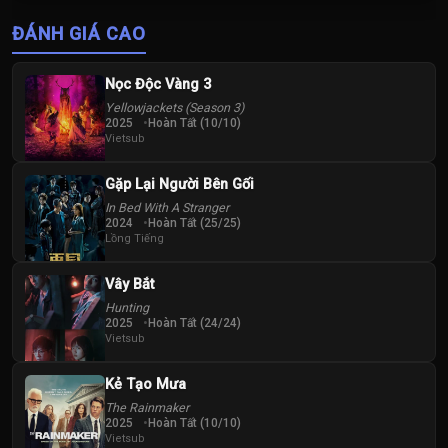
Thị Tuyên Như
Vương Vinh
ĐÁNH GIÁ CAO
Hoành
Nọc Độc Vàng 3
Yellowjackets (Season 3)
2025
Hoàn Tất (10/10)
Vietsub
Gặp Lại Người Bên Gối
In Bed With A Stranger
2024
Hoàn Tất (25/25)
Lồng Tiếng
Vây Bắt
Hunting
2025
Hoàn Tất (24/24)
Vietsub
Kẻ Tạo Mưa
The Rainmaker
2025
Hoàn Tất (10/10)
Vietsub