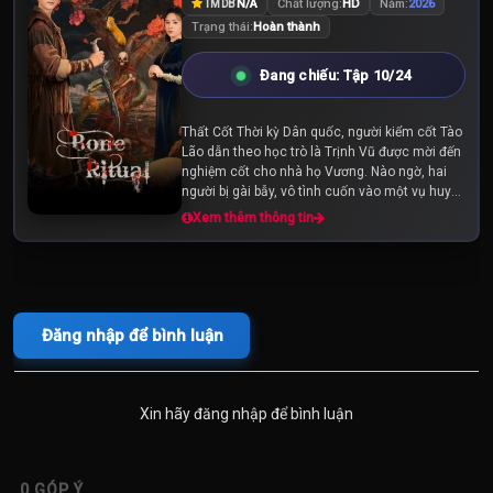
N/A
Chất lượng:
HD
Năm:
2026
TMDB
Trạng thái:
Hoàn thành
Đang chiếu: Tập 10/24
Thất Cốt Thời kỳ Dân quốc, người kiểm cốt Tào
Lão dẫn theo học trò là Trịnh Vũ được mời đến
nghiệm cốt cho nhà họ Vương. Nào ngờ, hai
người bị gài bẫy, vô tình cuốn vào một vụ huyết
án bí ẩn. Để tự cứu lấy mạng sống...
Xem thêm thông tin
Đăng nhập để bình luận
Xin hãy đăng nhập để bình luận
0
GÓP Ý