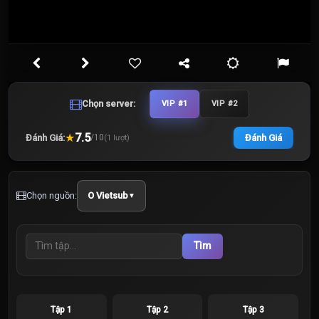
Chọn server:
VIP #1
VIP #2
★
7.5
Đánh Giá:
Đánh Giá
/
10
(
1
lượt)
Chọn nguồn:
O Vietsub
▼
Tìm
Tập 1
Tập 2
Tập 3