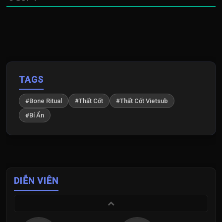
TAGS
#Bone Ritual
#Thất Cốt
#Thất Cốt Vietsub
#Bí Ẩn
DIỄN VIÊN