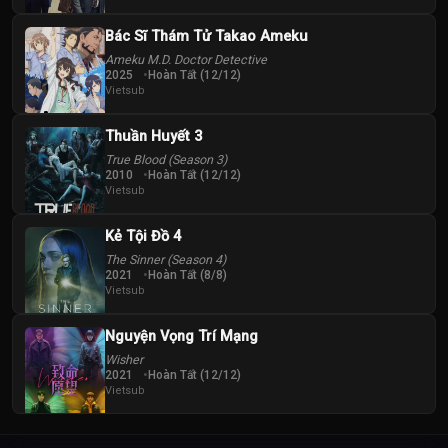
Bác Sĩ Thám Tử Takao Ameku
Ameku M.D. Doctor Detective
2025
Hoàn Tất (12/12)
Vietsub
Thuần Huyết 3
True Blood (Season 3)
2010
Hoàn Tất (12/12)
Vietsub
Kẻ Tội Đồ 4
The Sinner (Season 4)
2021
Hoàn Tất (8/8)
Vietsub
Nguyện Vọng Trí Mạng
Wisher
2021
Hoàn Tất (12/12)
Vietsub