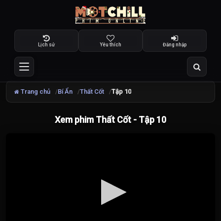
Lịch sử
Yêu thích
Đăng nhập
Trang chủ
Bí Ẩn
Thất Cốt
Tập 10
Xem phim Thất Cốt - Tập 10
Đang
tải
video...