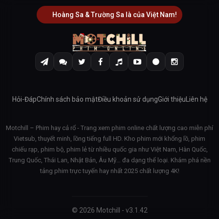
Hoàng Sa & Trường Sa là của Việt Nam!
Hỏi-Đáp
Chính sách bảo mật
Điều khoản sử dụng
Giới thiệu
Liên hệ
Motchill – Phim hay cả rổ - Trang xem phim online chất lượng cao miễn phí
Vietsub, thuyết minh, lồng tiếng full HD. Kho phim mới khổng lồ, phim
chiếu rạp, phim bộ, phim lẻ từ nhiều quốc gia như Việt Nam, Hàn Quốc,
Trung Quốc, Thái Lan, Nhật Bản, Âu Mỹ… đa dạng thể loại. Khám phá nền
tảng phim trực tuyến hay nhất 2025 chất lượng 4K!
© 2026 Motchill - v3.1.42