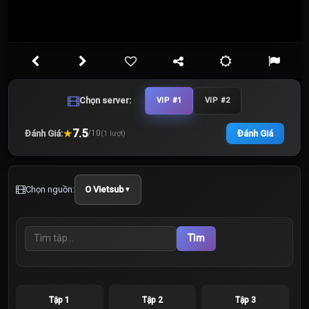
Chọn server:
VIP #1
VIP #2
★
7.5
Đánh Giá:
Đánh Giá
/
10
(
1
lượt)
Chọn nguồn:
O Vietsub
▼
Tìm
Tập 1
Tập 2
Tập 3