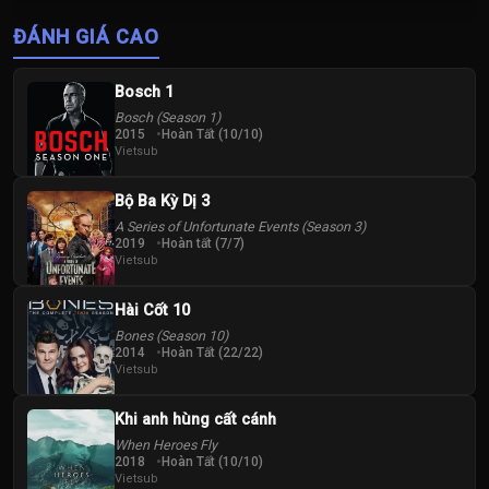
Thị Tuyên Như
Vương Vinh
ĐÁNH GIÁ CAO
Hoành
Bosch 1
Bosch (Season 1)
2015
Hoàn Tất (10/10)
Vietsub
Bộ Ba Kỳ Dị 3
A Series of Unfortunate Events (Season 3)
2019
Hoàn tất (7/7)
Vietsub
Hài Cốt 10
Bones (Season 10)
2014
Hoàn Tất (22/22)
Vietsub
Khi anh hùng cất cánh
When Heroes Fly
2018
Hoàn Tất (10/10)
Vietsub