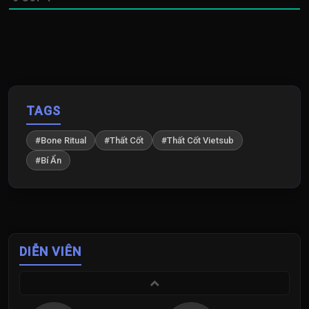
TAGS
#Bone Ritual
#Thất Cốt
#Thất Cốt Vietsub
#Bí Ẩn
DIỄN VIÊN