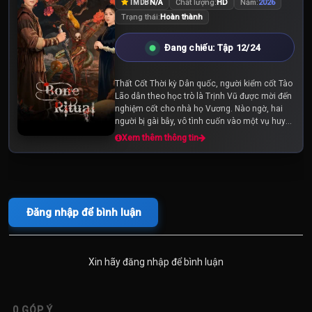
N/A
Chất lượng:
HD
Năm:
2026
TMDB
Trạng thái:
Hoàn thành
Đang chiếu: Tập 12/24
Thất Cốt Thời kỳ Dân quốc, người kiểm cốt Tào
Lão dẫn theo học trò là Trịnh Vũ được mời đến
nghiệm cốt cho nhà họ Vương. Nào ngờ, hai
người bị gài bẫy, vô tình cuốn vào một vụ huyết
án bí ẩn. Để tự cứu lấy mạng sống...
Xem thêm thông tin
Đăng nhập để bình luận
Xin hãy đăng nhập để bình luận
0
GÓP Ý