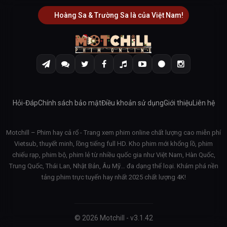
Hoàng Sa & Trường Sa là của Việt Nam!
Hỏi-Đáp
Chính sách bảo mật
Điều khoản sử dụng
Giới thiệu
Liên hệ
Motchill – Phim hay cả rổ - Trang xem phim online chất lượng cao miễn phí
Vietsub, thuyết minh, lồng tiếng full HD. Kho phim mới khổng lồ, phim
chiếu rạp, phim bộ, phim lẻ từ nhiều quốc gia như Việt Nam, Hàn Quốc,
Trung Quốc, Thái Lan, Nhật Bản, Âu Mỹ… đa dạng thể loại. Khám phá nền
tảng phim trực tuyến hay nhất 2025 chất lượng 4K!
© 2026 Motchill - v3.1.42