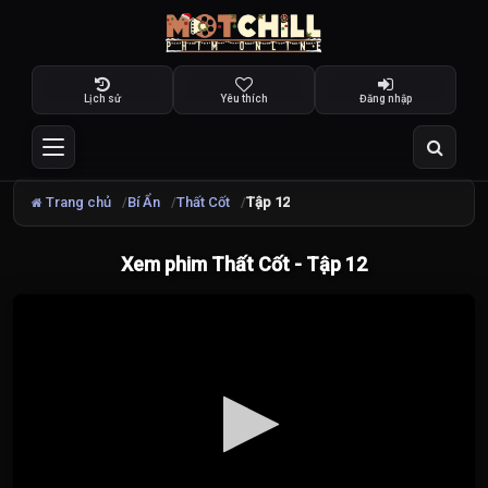
Lịch sử
Yêu thích
Đăng nhập
Trang chủ
Bí Ẩn
Thất Cốt
Tập 12
Xem phim Thất Cốt - Tập 12
Đang
tải
video...