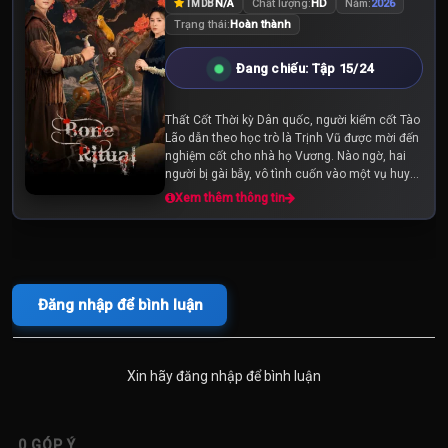
N/A
Chất lượng:
HD
Năm:
2026
TMDB
Trạng thái:
Hoàn thành
Đang chiếu: Tập 15/24
Thất Cốt Thời kỳ Dân quốc, người kiểm cốt Tào
Lão dẫn theo học trò là Trịnh Vũ được mời đến
nghiệm cốt cho nhà họ Vương. Nào ngờ, hai
người bị gài bẫy, vô tình cuốn vào một vụ huyết
án bí ẩn. Để tự cứu lấy mạng sống...
Xem thêm thông tin
Đăng nhập để bình luận
Xin hãy đăng nhập để bình luận
0
GÓP Ý