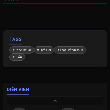
TAGS
#Bone Ritual
#Thất Cốt
#Thất Cốt Vietsub
#Bí Ẩn
DIỄN VIÊN