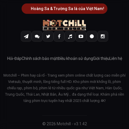
Hoàng Sa & Trường Sa là của Việt Nam!
Hỏi-Đáp
Chính sách bảo mật
Điều khoản sử dụng
Giới thiệu
Liên hệ
Motchill – Phim hay cả rổ - Trang xem phim online chất lượng cao miễn phí
Vietsub, thuyết minh, lồng tiếng full HD. Kho phim mới khổng lồ, phim
chiếu rạp, phim bộ, phim lẻ từ nhiều quốc gia như Việt Nam, Hàn Quốc,
Trung Quốc, Thái Lan, Nhật Bản, Âu Mỹ… đa dạng thể loại. Khám phá nền
tảng phim trực tuyến hay nhất 2025 chất lượng 4K!
© 2026 Motchill - v3.1.42