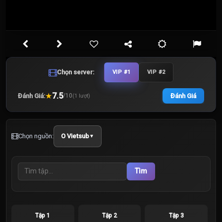
Chọn server:
VIP #1
VIP #2
★
7.5
Đánh Giá:
Đánh Giá
/
10
(
1
lượt)
Chọn nguồn:
O Vietsub
▼
Tìm
Tập 1
Tập 2
Tập 3