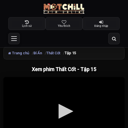
Lịch sử
Yêu thích
Đăng nhập
Trang chủ
Bí Ẩn
Thất Cốt
Tập 15
Xem phim Thất Cốt - Tập 15
Đang
tải
video...