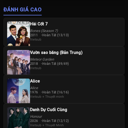
Thị Tuyên Như
Vương Vinh
ĐÁNH GIÁ CAO
Hoành
Hài Cốt 7
Bones (Season 7)
2011
Hoàn Tất (13/13)
Vietsub
Vườn sao băng (Bản Trung)
Meteor Garden
2018
Hoàn Tất (49/49)
Vietsub
Alice
Alice
1976
Hoàn Tất (16/16)
Vietsub + Thuyết minh
Danh Dự Cuối Cùng
Honour
2026
Hoàn Tất (12/12)
Vietsub + Thuyết Minh