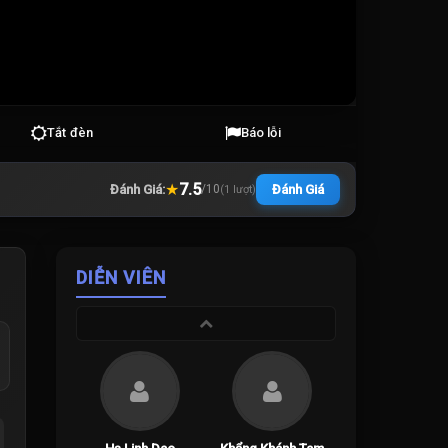
Tắt đèn
Báo lỗi
★
7.5
Đánh Giá:
Đánh Giá
/
10
(
1
lượt)
DIỄN VIÊN