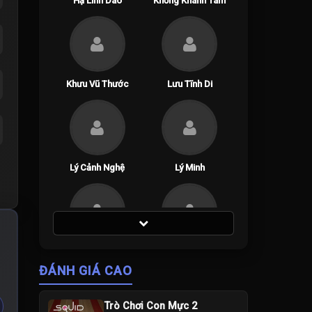
Hạ Linh Dao
Khổng Khánh Tam
Khưu Vũ Thước
Lưu Tĩnh Di
Lý Cảnh Nghệ
Lý Minh
Thị Tuyên Như
Vương Vinh Hoành
ĐÁNH GIÁ CAO
Trò Chơi Con Mực 2