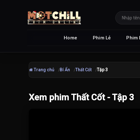
Home
Phim Lẻ
Phim 
Trang chủ
Bí Ẩn
Thất Cốt
Tập 3
Xem phim Thất Cốt - Tập 3
Đang tải video...