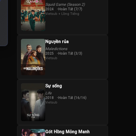
Squid Game (Season 2)
2024
Hoàn Tất (7/7)
Vietsub + Lồng Tiếng
Nguyền rủa
Maledictions
2025
Hoàn Tất (3/3)
Vietsub
Sự sống
Life
2018
Hoàn Tất (16/16)
Vietsub
Gót Hồng Mỏng Manh