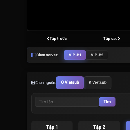
Volume
100%
Tập trước
Tập sau
Chọn server:
VIP #1
VIP #2
O Vietsub
K Vietsub
Chọn nguồn:
Tìm
Tập 1
Tập 2