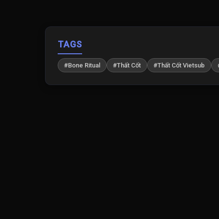
TAGS
#Bone Ritual
#Thất Cốt
#Thất Cốt Vietsub