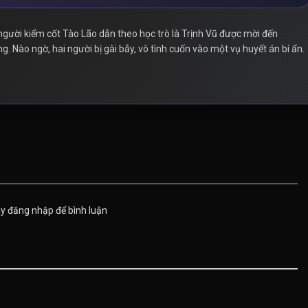
người kiểm cốt Tào Lão dẫn theo học trò là Trịnh Vũ được mời đến
 Nào ngờ, hai người bị gài bẫy, vô tình cuốn vào một vụ huyết án bí ẩn.
ãy đăng nhập để bình luận