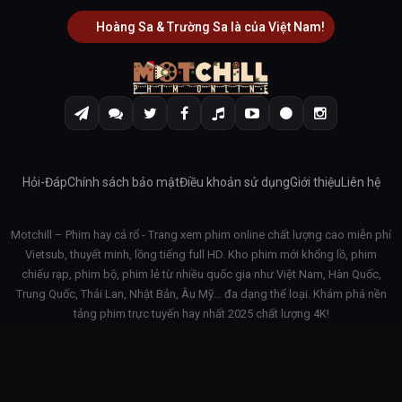
Hoàng Sa & Trường Sa là của Việt Nam!
Hỏi-Đáp
Chính sách bảo mật
Điều khoản sử dụng
Giới thiệu
Liên hệ
Motchill – Phim hay cả rổ - Trang xem phim online chất lượng cao miễn phí
Vietsub, thuyết minh, lồng tiếng full HD. Kho phim mới khổng lồ, phim
chiếu rạp, phim bộ, phim lẻ từ nhiều quốc gia như Việt Nam, Hàn Quốc,
Trung Quốc, Thái Lan, Nhật Bản, Âu Mỹ… đa dạng thể loại. Khám phá nền
tảng phim trực tuyến hay nhất 2025 chất lượng 4K!
© 2026 Motchill - v3.1.42