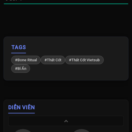
TAGS
#Bone Ritual
#Thất Cốt
#Thất Cốt Vietsub
#Bí Ẩn
DIỄN VIÊN