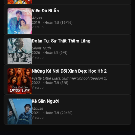
Viên Đá Bí Ẩn
Abyss
2019
Hoàn Tất (16/16)
Vietsub
Đoàn Tụ: Sự Thật Thầm Lặng
Silent Truth
2026
Hoàn tất (9/9)
Vietsub
Những Kẻ Nói Dối Xinh Đẹp: Học Hè 2
Pretty Little Liars: Summer School (Season 2)
2022
Hoàn Tất (8/8)
Vietsub
Kẻ Săn Người
Mouse
2021
Hoàn Tất (20/20)
Vietsub