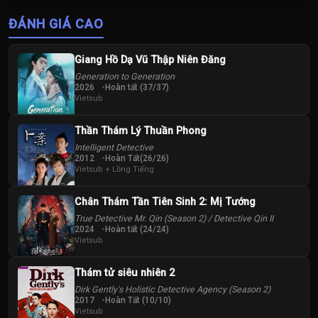
Thị Tuyên Như
Vương Vinh
ĐÁNH GIÁ CAO
Hoành
Giang Hồ Dạ Vũ Thập Niên Đăng
Generation to Generation
2026
Hoàn tất (37/37)
Vietsub
Thần Thám Lý Thuần Phong
Intelligent Detective
2012
Hoàn Tất(26/26)
Vietsub + Lồng Tiếng
Chân Thám Tần Tiên Sinh 2: Mị Tướng
True Detective Mr. Qin (Season 2) / Detective Qin II
2024
Hoàn tất (24/24)
Vietsub
Thám tử siêu nhiên 2
Dirk Gently's Holistic Detective Agency (Season 2)
2017
Hoàn Tất (10/10)
Vietsub