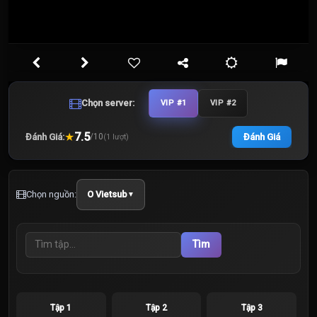
Chọn server:
VIP #1
VIP #2
★
7.5
Đánh Giá:
Đánh Giá
/
10
(
1
lượt)
Chọn nguồn:
O Vietsub
▼
Tìm
Tập 1
Tập 2
Tập 3