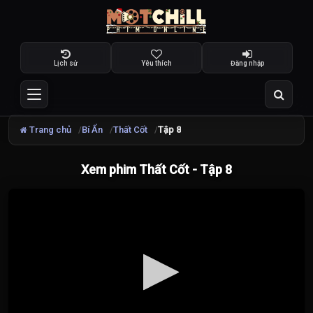
Lịch sử
Yêu thích
Đăng nhập
Trang chủ
Bí Ẩn
Thất Cốt
Tập 8
Xem phim Thất Cốt - Tập 8
Đang
tải
video...