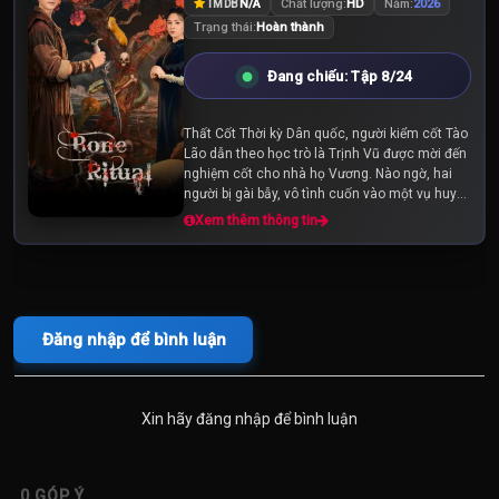
N/A
Chất lượng:
HD
Năm:
2026
TMDB
Trạng thái:
Hoàn thành
Đang chiếu: Tập 8/24
Thất Cốt Thời kỳ Dân quốc, người kiểm cốt Tào
Lão dẫn theo học trò là Trịnh Vũ được mời đến
nghiệm cốt cho nhà họ Vương. Nào ngờ, hai
người bị gài bẫy, vô tình cuốn vào một vụ huyết
án bí ẩn. Để tự cứu lấy mạng sống...
Xem thêm thông tin
Đăng nhập để bình luận
Xin hãy đăng nhập để bình luận
0
GÓP Ý