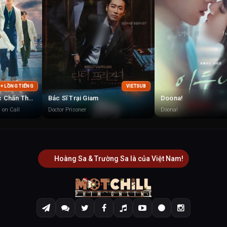
 + LỒNG TIẾNG
VIETSUB
Trung Tâm Chăm Sóc Chấn Thương
Bác Sĩ Trại Giam
Doona!
 on Call
Doctor Prisoner
Doona!
Hoàng Sa & Trường Sa là của Việt Nam!