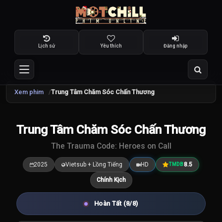
Lịch sử
Yêu thích
Đăng nhập
Xem phim
Trung Tâm Chăm Sóc Chấn Thương
TRAILER
Trung Tâm Chăm Sóc Chấn Thương
8.5
/10
The Trauma Code: Heroes on Call
2025
Vietsub + Lồng Tiếng
HD
8.5
TMDB
Chính Kịch
Hoàn Tất (8/8)