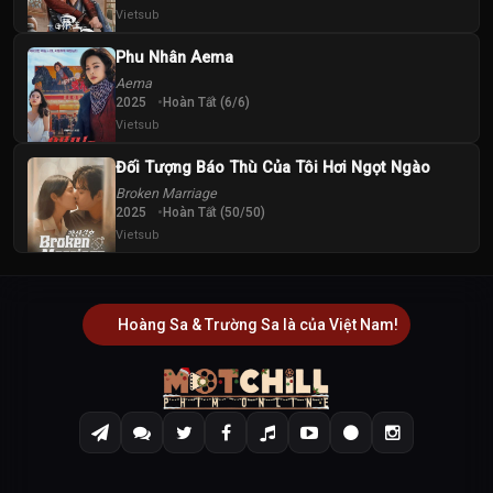
Vietsub
Phu Nhân Aema
Aema
2025
Hoàn Tất (6/6)
Vietsub
Đối Tượng Báo Thù Của Tôi Hơi Ngọt Ngào
Broken Marriage
2025
Hoàn Tất (50/50)
Vietsub
Hoàng Sa & Trường Sa là của Việt Nam!