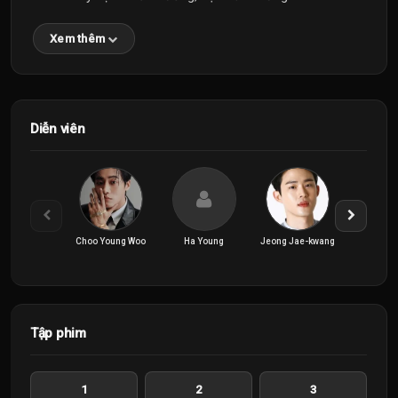
Xem thêm
Diễn viên
Choo Young Woo
Ha Young
Jeong Jae-kwang
Ju Ji-
Tập phim
1
2
3