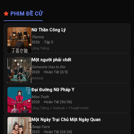
PHIM ĐỀ CỬ
Nữ Thần Công Lý
Themis
2026
Tập 5
Lồng Tiếng
Một người phải chết
Someone Has to Die
2020
Hoàn Tất (3/3)
Vietsub
Đại Đường Nữ Pháp Y
Miss Truth
2020
Hoàn Tất (36/36)
Lồng Tiếng + Vietsub + Thuyết minh
Một Ngày Trại Chủ Một Ngày Quan
Swap Face
2025
Hoàn Tất (24/24)