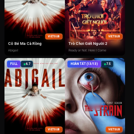
VIETSUB
VIETSUB
Cô Bé Ma Cà Rồng
Trò Chơi Giết Người 2
Abigail
Ready or Not: Here I Come
FULL
6.7
HOÀN TẤT (13/13)
7.5
VIETSUB
VIETSUB