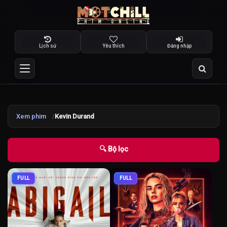
Lịch sử
Yêu thích
Đăng nhập
Xem phim
Kevin Durand
🔍 Bộ lọc
FULL
FULL