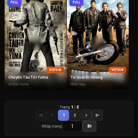
FULL
FULL
VIETSUB
VIETSUB
Chuyến Tàu Tới Yuma
Tứ Quái Đi Hoang
3:10 to Yuma
Wild Hogs
Trang
1
/
2
1
2
Nhập trang:
Đi