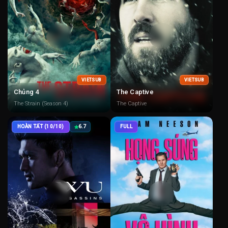
VIETSUB
VIETSUB
Chủng 4
The Captive
The Strain (Season 4)
The Captive
HOÀN TẤT (10/10)
6.7
FULL