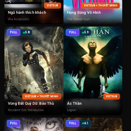
VIETSUB
VIETSUB + THUYẾT MINH
Ngũ hành thích khách
Họng Súng Vô Hình
Wu Assassins
The Naked Gun
FULL
5.8
FULL
5.9
VIETSUB + THUYẾT MINH
VIETSUB
Vùng Đất Quỷ Dữ: Báo Thù
Ác Thần
Resident Evil: Retribution
Legion
FULL
FULL
6.1