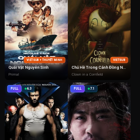
VIETSUB + THUYẾT MINH
VIETSUB
Quái Vật Nguyên Sinh
Chú Hề Trong Cánh Đồng Ngô
Primal
Clown in a Cornfield
FULL
6.3
FULL
7.1