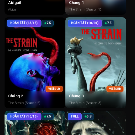
Abigail
Chủng 1
Abigail
The Strain (Season 1)
HOÀN TẤT (13/13)
7.5
HOÀN TẤT (10/10)
7.5
VIETSUB
VIETSUB
Chủng 2
Chủng 3
The Strain (Season 2)
The Strain (Season 3)
HOÀN TẤT (10/10)
7.5
FULL
5.8