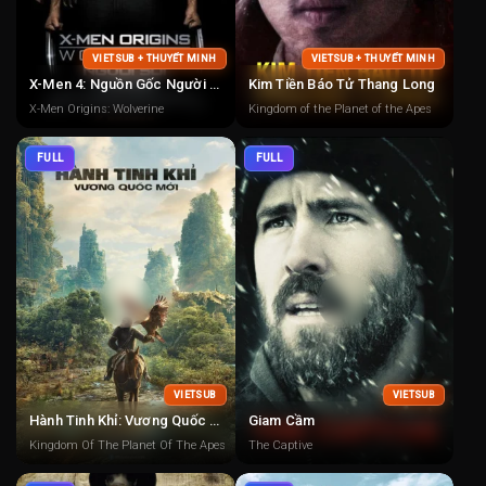
VIETSUB + THUYẾT MINH
VIETSUB + THUYẾT MINH
X-Men 4: Nguồn Gốc Người Sói
Kim Tiền Báo Tử Thang Long
X-Men Origins: Wolverine
Kingdom of the Planet of the Apes
FULL
FULL
VIETSUB
VIETSUB
Hành Tinh Khỉ: Vương Quốc Mới
Giam Cầm
Kingdom Of The Planet Of The Apes
The Captive