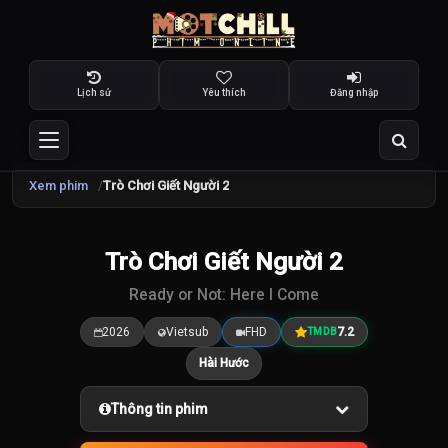
Lịch sử
Yêu thích
Đăng nhập
Xem phim
Trò Chơi Giết Người 2
TRAILER
Trò Chơi Giết Người 2
7.2
/10
Ready or Not: Here I Come
2026
Vietsub
FHD
7.2
TMDB
Hài Hước
Thông tin phim