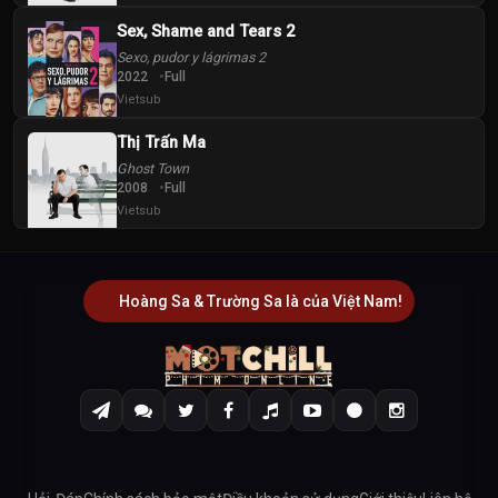
Sex, Shame and Tears 2
Sexo, pudor y lágrimas 2
2022
Full
Vietsub
Thị Trấn Ma
Ghost Town
2008
Full
Vietsub
Hoàng Sa & Trường Sa là của Việt Nam!