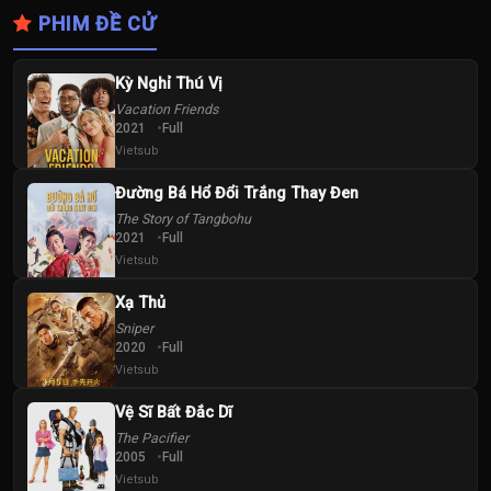
PHIM ĐỀ CỬ
Kỳ Nghỉ Thú Vị
Vacation Friends
2021
Full
Vietsub
Đường Bá Hổ Đổi Trắng Thay Đen
The Story of Tangbohu
2021
Full
Vietsub
Xạ Thủ
Sniper
2020
Full
Vietsub
Vệ Sĩ Bất Đắc Dĩ
The Pacifier
2005
Full
Vietsub