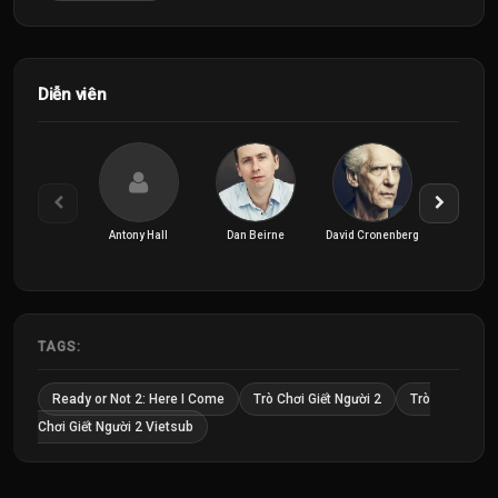
Diễn viên
Antony Hall
Dan Beirne
David Cronenberg
Elijah
TAGS:
Ready or Not 2: Here I Come
Trò Chơi Giết Người 2
Trò
Chơi Giết Người 2 Vietsub