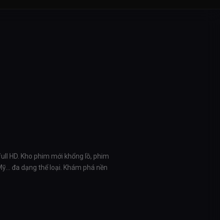
full HD. Kho phim mới khổng lồ, phim
 Mỹ… đa dạng thể loại. Khám phá nền