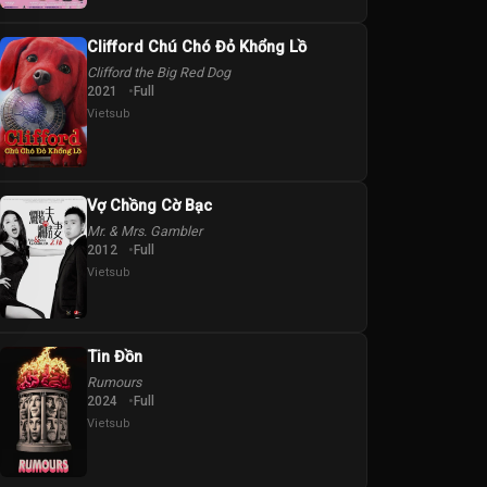
Clifford Chú Chó Đỏ Khổng Lồ
Clifford the Big Red Dog
2021
Full
Vietsub
Vợ Chồng Cờ Bạc
Mr. & Mrs. Gambler
2012
Full
Vietsub
Tin Đồn
Rumours
2024
Full
Vietsub