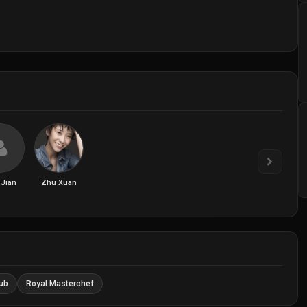
Jian
Zhu Xuan
ub
Royal Masterchef