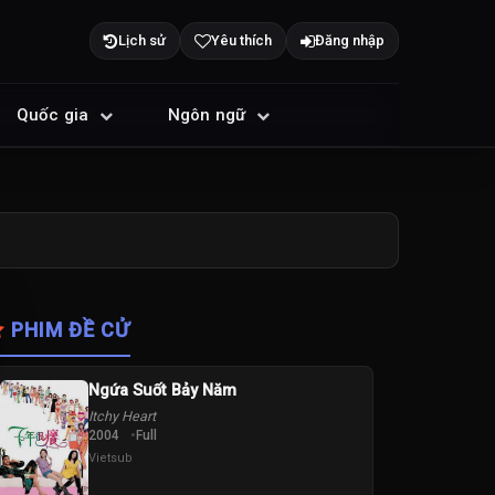
Lịch sử
Yêu thích
Đăng nhập
Quốc gia
Ngôn ngữ
PHIM ĐỀ CỬ
Ngứa Suốt Bảy Năm
Itchy Heart
2004
Full
Vietsub