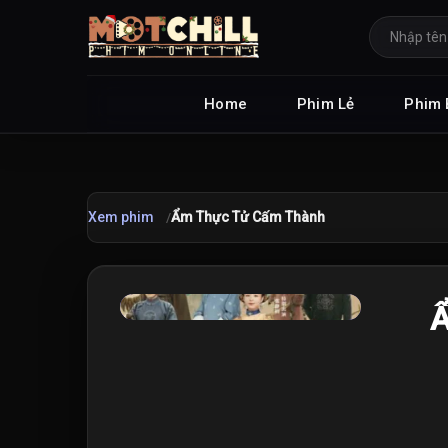
Home
Phim Lẻ
Phim 
Xem phim
Ẩm Thực Tử Cấm Thành
★
Ẩ
7.5
/10