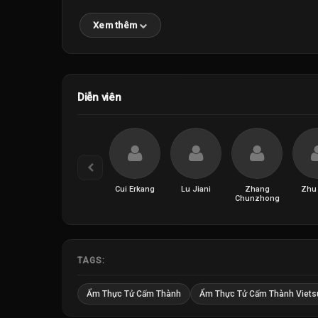
Xem thêm
Diễn viên
Cui Erkang
Lu Jiani
Zhang
Zhu 
Chunzhong
TAGS:
Ẩm Thực Tử Cấm Thành
Ẩm Thực Tử Cấm Thành Viets