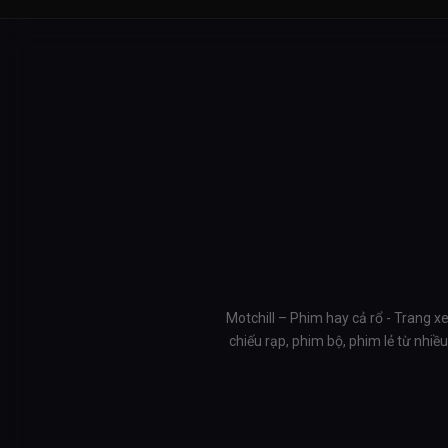
Motchill – Phim hay cả rổ - Trang x
chiếu rạp, phim bộ, phim lẻ từ nhi