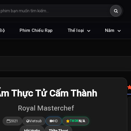
Bộ
Phim Chiếu Rạp
Thể loại
Năm
m Thực Tử Cấm Thành
Royal Masterchef
2021
Vietsub
HD
N/A
TMDB
Hài Hước
Thần Thoại