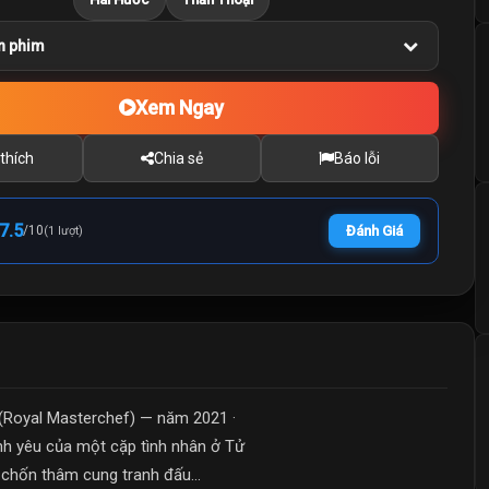
n phim
Xem Ngay
thích
Chia sẻ
Báo lỗi
7.5
/
10
Đánh Giá
(1 lượt)
oyal Masterchef) — năm 2021 ·
ình yêu của một cặp tình nhân ở Tử
 chốn thâm cung tranh đấu...