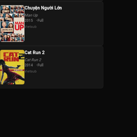
Chuyện Người Lớn
Man Up
2015
Full
Vietsub
Cat Run 2
Cat Run 2
2014
Full
Vietsub