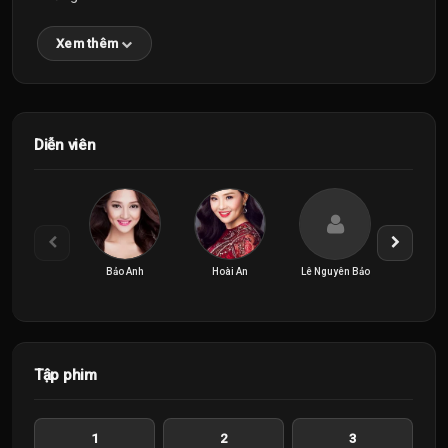
Xem thêm
Diễn viên
Bảo Anh
Hoài An
Lê Nguyên Bảo
Lê Ph
Tập phim
1
2
3