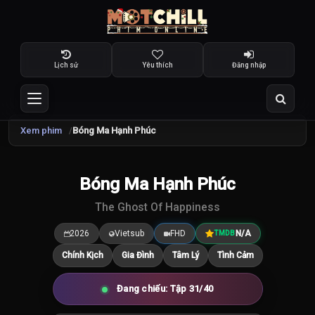
Lịch sử
Yêu thích
Đăng nhập
Xem phim
Bóng Ma Hạnh Phúc
TRAILER
Bóng Ma Hạnh Phúc
7.5
/10
The Ghost Of Happiness
2026
Vietsub
FHD
N/A
TMDB
Chính Kịch
Gia Đình
Tâm Lý
Tình Cảm
Đang chiếu: Tập 31/40