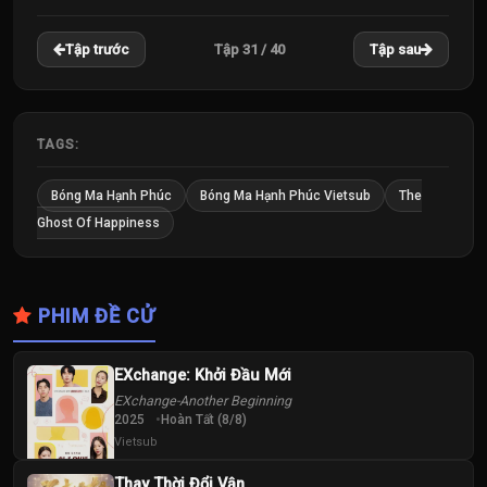
22
23
24
Tập 31 / 40
Tập trước
Tập sau
Tập
Tập
Tập
25
26
27
Tập
Tập
Tập
TAGS:
28
29
30
Bóng Ma Hạnh Phúc
Bóng Ma Hạnh Phúc Vietsub
The
Tập
Tập
Tập
Ghost Of Happiness
31
32
33
Tập
Tập
Tập
PHIM ĐỀ CỬ
34
35
36
Tập
Tập
Tập
EXchange: Khởi Đầu Mới
EXchange-Another Beginning
37
38
39
2025
Hoàn Tất (8/8)
Tập
Tập
Tập
Vietsub
Thay Thời Đổi Vận