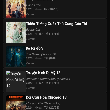
40
Good Luck
Tập
2024
Hoàn tất (30/30)
Vietsub
Thiếu Tướng Quân Thú Cưng Của Tôi
Be My Cat
2021
Hoàn Tất (16/16)
Vietsub
Kẻ tội đồ 3
The Sinner (Season 3)
2020
Hoàn Tất (8/8)
Vietsub
Truyện Kinh Dị Mỹ 12
American Horror Story (Season 1)
2023
Hoàn Tất (11/11)
Vietsub
Đội Cứu Hoả Chicago 13
Chicago Fire (Season 13)
2024
Hoàn Tất (22/22)