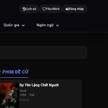
Lịch sử
Yêu thích
Đăng nhập
Quốc gia
Ngôn ngữ
PHIM ĐỀ CỬ
Sự Yên Lặng Chết Người
Hush
1998
Full
Vietsub