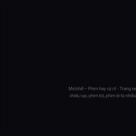
Motchill – Phim hay cả rổ - Trang x
chiếu rạp, phim bộ, phim lẻ từ nhi