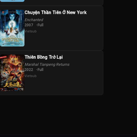
Chuyện Thần Tiên Ở New York
Enchanted
2007
Full
Vietsub
Thiên Bồng Trở Lại
Marshal Tianpeng Returns
2022
Full
lack
Zoey Deutch
Vietsub