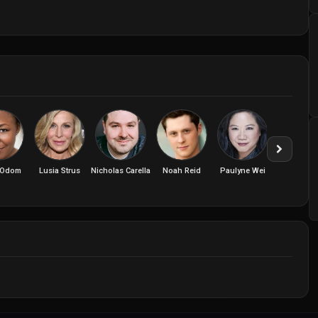
e Odom
Lusia Strus
Nicholas Carella
Noah Reid
Paulyne Wei
Raymond Ab