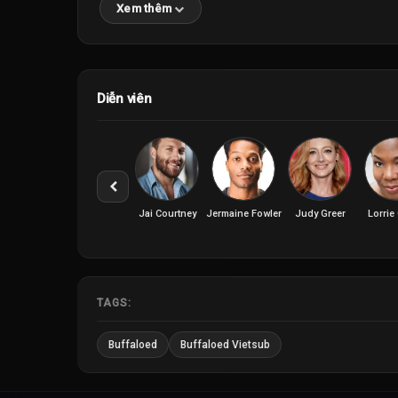
Xem thêm
Diễn viên
Jai Courtney
Jermaine Fowler
Judy Greer
Lorri
TAGS:
Buffaloed
Buffaloed Vietsub