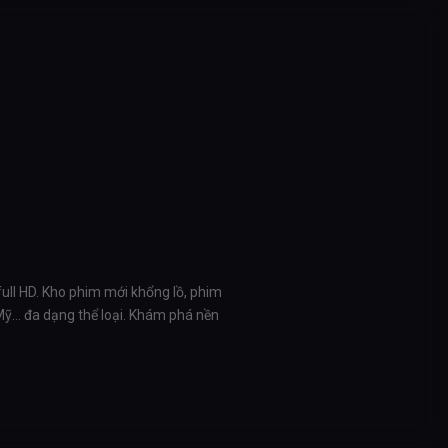
full HD. Kho phim mới khổng lồ, phim
 Mỹ… đa dạng thể loại. Khám phá nền