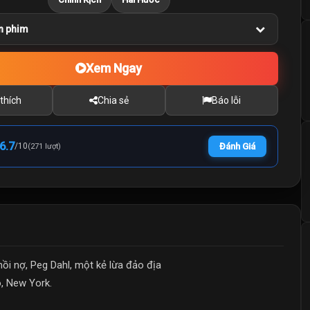
n phim
Xem Ngay
thích
Chia sẻ
Báo lỗi
6.7
/
10
Đánh Giá
(271 lượt)
hồi nợ, Peg Dahl, một kẻ lừa đảo địa
o, New York.