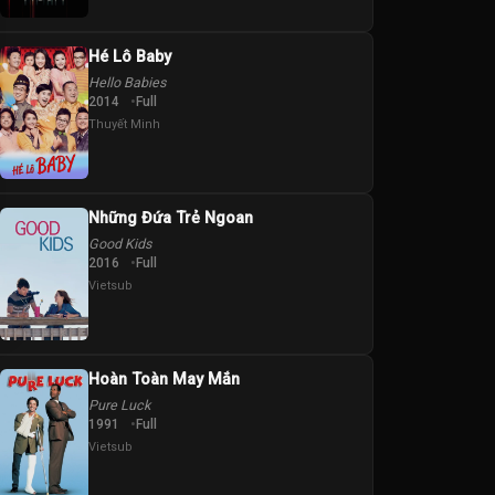
Hé Lô Baby
Hello Babies
2014
Full
Thuyết Minh
Những Đứa Trẻ Ngoan
Good Kids
2016
Full
Vietsub
Hoàn Toàn May Mắn
Pure Luck
1991
Full
Vietsub