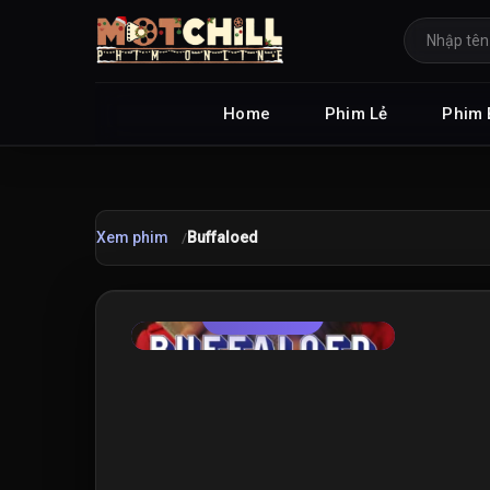
Home
Phim Lẻ
Phim 
Xem phim
Buffaloed
TRAILER
★
6.7
/10