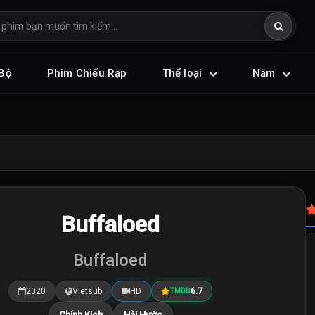
Bộ
Phim Chiếu Rạp
Thể loại
Năm
Buffaloed
Buffaloed
2020
Vietsub
HD
6.7
TMDB
Chính Kịch
Hài Hước