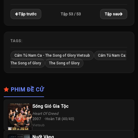
22
23
24
Tập 53 / 53
Tập trước
Tập sau
Tập
Tập
Tập
25
26
27
Tập
Tập
Tập
TAGS:
28
29
30
Cẩm Tú Nam Ca - The Song of Glory Vietsub
Cẩm Tú Nam Ca:
Tập
Tập
Tập
The Song of Glory
The Song of Glory
31
32
33
Tập
Tập
Tập
PHIM ĐỀ CỬ
34
35
36
Tập
Tập
Tập
Sóng Gió Gia Tộc
Heart Of Greed
37
38
39
2007
Hoàn Tất (40/40)
Tập
Tập
Tập
Vietsub
Nuốt Vàng