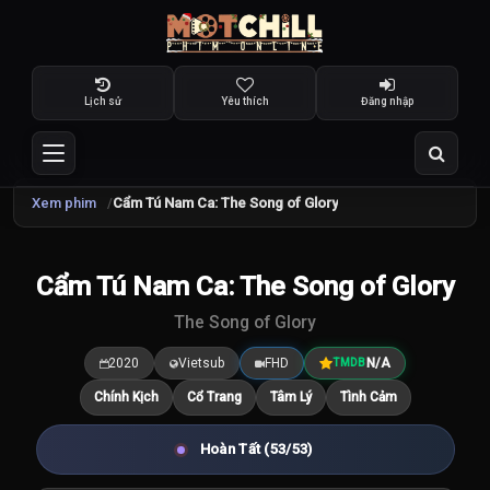
Lịch sử
Yêu thích
Đăng nhập
Xem phim
Cẩm Tú Nam Ca: The Song of Glory
TRAILER
Cẩm Tú Nam Ca: The Song of Glory
7.5
/10
The Song of Glory
2020
Vietsub
FHD
N/A
TMDB
Chính Kịch
Cổ Trang
Tâm Lý
Tình Cảm
Hoàn Tất (53/53)