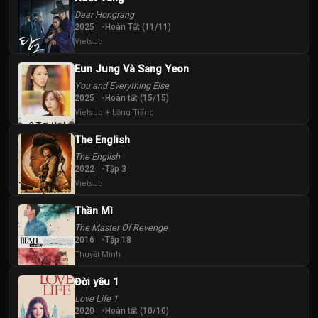
40
41
42
Dear Hongrang
Tập
Tập
Tập
2025
Hoàn Tất (11/11)
Vietsub
43
44
45
Tập
Tập
Tập
Eun Jung Và Sang Yeon
You and Everything Else
2025
Hoàn tất (15/15)
46
47
48
Vietsub + Lồng Tiếng
Tập
Tập
Tập
The English
49
50
51
The English
Tập
Tập
Tập
2022
Tập 3
Vietsub
52
53
Thần Mì
Tập
Tập
The Master Of Revenge
2016
Tập 18
Thuyết Minh
Đời yêu 1
Love Life 1
2020
Hoàn tất (10/10)