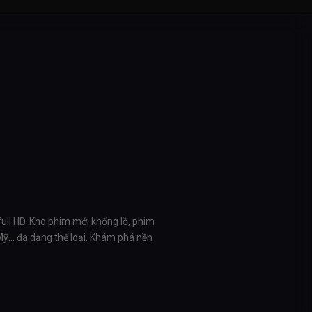
full HD. Kho phim mới khổng lồ, phim
 Mỹ… đa dạng thể loại. Khám phá nền