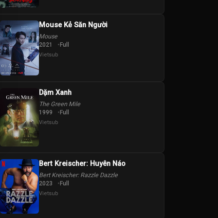
Mouse Kẻ Săn Người
Mouse
2021
Full
Vietsub
Dặm Xanh
The Green Mile
1999
Full
Vietsub
Bert Kreischer: Huyên Náo
Bert Kreischer: Razzle Dazzle
2023
Full
Vietsub