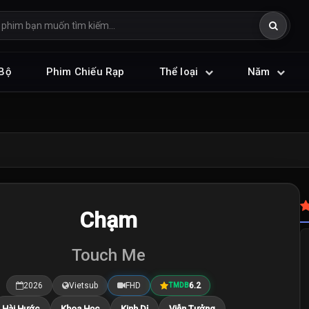
Bộ
Phim Chiếu Rạp
Thể loại
Năm
Chạm
Touch Me
2026
Vietsub
FHD
6.2
TMDB
Hài Hước
Khoa Học
Kinh Dị
Viễn Tưởng