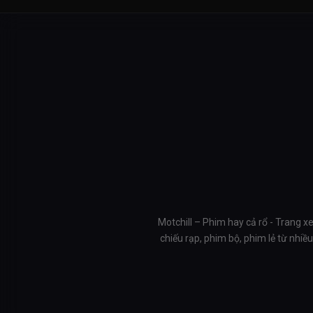
Motchill – Phim hay cả rổ - Trang x
chiếu rạp, phim bộ, phim lẻ từ nhi