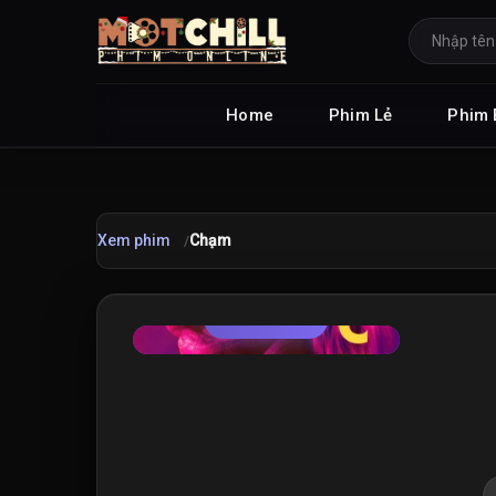
Home
Phim Lẻ
Phim 
Xem phim
Chạm
TRAILER
★
6.2
/10