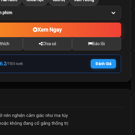
n phim
Xem Ngay
thích
Chia sẻ
Báo lỗi
6.2
/
10
Đánh Giá
(5 lượt)
rở nên nghiện cảm giác như ma túy
 hoặc không đang cố gắng thống trị