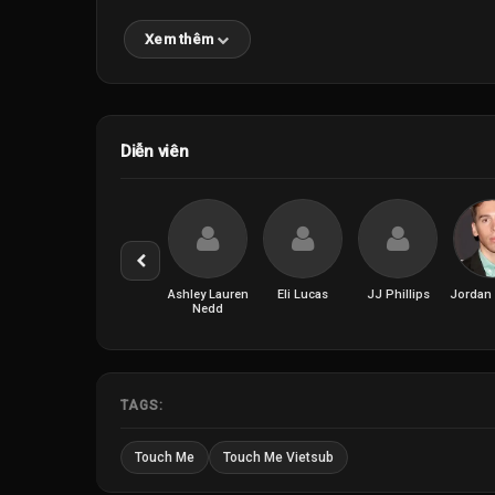
Xem thêm
Diễn viên
Ashley Lauren
Eli Lucas
JJ Phillips
Jordan 
Nedd
TAGS:
Touch Me
Touch Me Vietsub