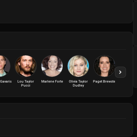
Gavaris
Lou Taylor
Marlene Forte
Olivia Taylor
Paget Brewster
Yumari
Pucci
Dudley
Morale