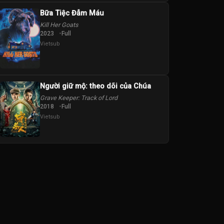
Bữa Tiệc Đẫm Máu
Kill Her Goats
2023
Full
Vietsub
Người giữ mộ: theo dõi của Chúa
Grave Keeper: Track of Lord
2018
Full
Vietsub
e
s