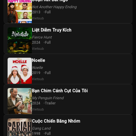
Not Another Happy Ending
2013
Full
Vietsub
Liệt Diễm Truy Kích
Fierce Hunt
2024
Full
Vietsub
Noelle
Noelle
2019
Full
Vietsub
Bạn Chim Cánh Cụt Của Tôi
My Penguin Friend
2024
Trailer
Vietsub
Cuộc Chiến Băng Nhóm
Gang Land
1998
Full