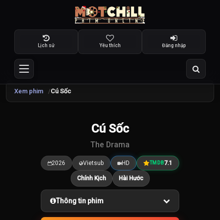
Lịch sử
Yêu thích
Đăng nhập
Xem phim
Cú Sốc
TRAILER
Cú Sốc
7.1
/10
The Drama
2026
Vietsub
HD
7.1
TMDB
Chính Kịch
Hài Hước
Thông tin phim