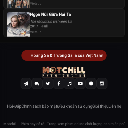
Vietsub
Ngọn Núi Giữa Hai Ta
The Mountain Between Us
2017
Full
Vietsub
Hoàng Sa & Trường Sa là của Việt Nam!
Hỏi-Đáp
Chính sách bảo mật
Điều khoản sử dụng
Giới thiệu
Liên hệ
Motchill – Phim hay cả rổ - Trang xem phim online chất lượng cao miễn phí