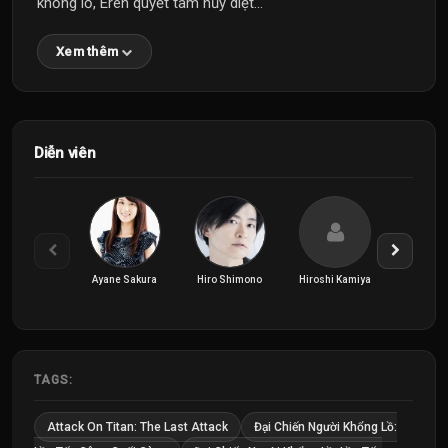
khổng lồ, Eren quyết tâm hủy diệt...
Xem thêm
Diễn viên
Ayane Sakura
Hiro Shimono
Hiroshi Kamiya
Kisho Ta
TAGS:
Attack On Titan: The Last Attack
Đại Chiến Người Khổng Lồ: