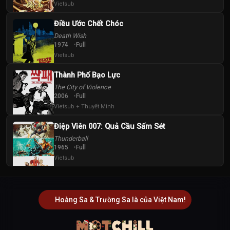
Vietsub
Điều Ước Chết Chóc
Death Wish
1974
Full
Vietsub
Thành Phố Bạo Lực
The City of Violence
2006
Full
Vietsub + Thuyết Minh
Điệp Viên 007: Quả Cầu Sấm Sét
Thunderball
1965
Full
Vietsub
Hoàng Sa & Trường Sa là của Việt Nam!