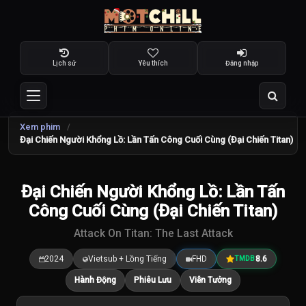
Lịch sử
Yêu thích
Đăng nhập
Xem phim
Đại Chiến Người Khổng Lồ: Lần Tấn Công Cuối Cùng (Đại Chiến Titan)
TRAILER
Đại Chiến Người Khổng Lồ: Lần Tấn
8.8
/10
Công Cuối Cùng (Đại Chiến Titan)
Attack On Titan: The Last Attack
2024
Vietsub + Lồng Tiếng
FHD
8.6
TMDB
Hành Động
Phiêu Lưu
Viễn Tưởng