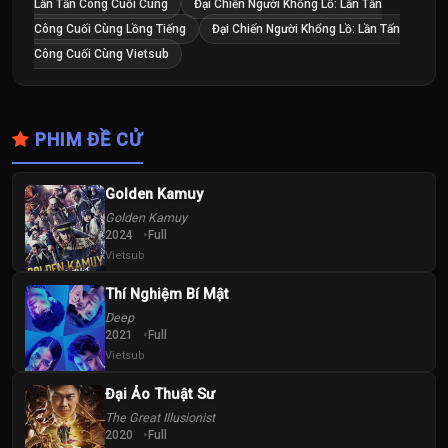
Lần Tấn Công Cuối Cùng
Đại Chiến Người Khổng Lồ: Lần Tấn
Công Cuối Cùng Lồng Tiếng
Đại Chiến Người Khổng Lồ: Lần Tấn
Công Cuối Cùng Vietsub
PHIM ĐỀ CỬ
Golden Kamuy
Golden Kamuy
2024
Full
Vietsub
Thí Nghiệm Bí Mật
Deep
2021
Full
Vietsub
Đại Ảo Thuật Sư
The Great Illusionist
2020
Full