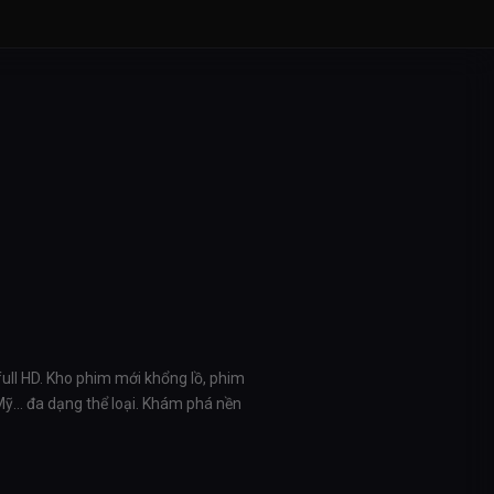
full HD. Kho phim mới khổng lồ, phim
 Mỹ… đa dạng thể loại. Khám phá nền