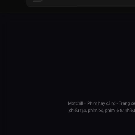
Motchill – Phim hay cả rổ - Trang x
chiếu rạp, phim bộ, phim lẻ từ nhi