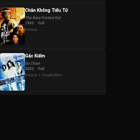
Chân Không Tiểu Tử
The Bare-Footed Kid
1993
Full
Vietsub
Gác Kiếm
So Close
2002
Full
Vietsub + Thuyết Minh