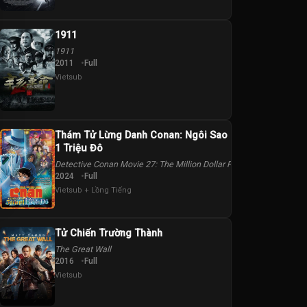
1911
1911
2011
Full
Vietsub
Thám Tử Lừng Danh Conan: Ngôi Sao 5 Cánh
1 Triệu Đô
Detective Conan Movie 27: The Million Dollar Pentagram
2024
Full
Vietsub + Lồng Tiếng
Tử Chiến Trường Thành
The Great Wall
2016
Full
Vietsub