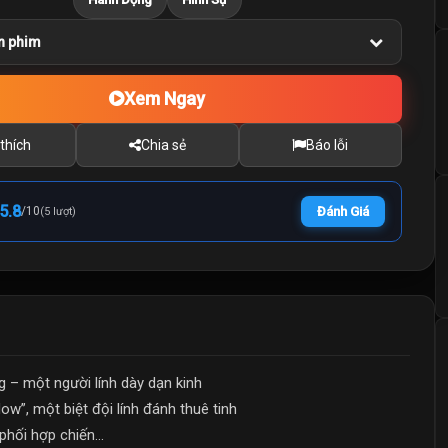
n phim
Xem Ngay
thích
Chia sẻ
Báo lỗi
5.8
/
10
Đánh Giá
(5 lượt)
– một người lính dày dạn kinh
dow”, một biệt đội lính đánh thuê tinh
hối hợp chiến...