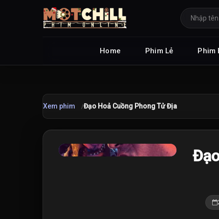
Home
Phim Lẻ
Phim 
Xem phim
Đạo Hoả Cuồng Phong Tử Địa
★
Đạo
5.8
/10