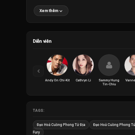
Xem thêm
Diễn viên
Andy On Chi-Kit
Cathryn Li
Sammy Hung
Vanne
Tin-Chiu
TAGS:
Đạo Hoả Cuồng Phong Tử Địa
Đạo Hoả Cuồng Phong Tử
Fury