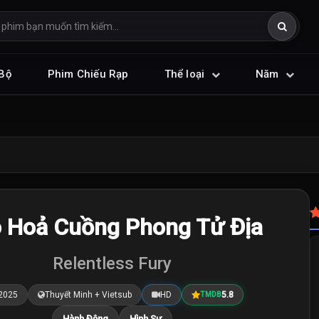
Bộ
Phim Chiếu Rạp
Thể loại
Năm
 Hoả Cuồng Phong Tử Địa
Relentless Fury
2025
Thuyết Minh + Vietsub
HD
5.8
TMDB
Hành Động
Hình Sự