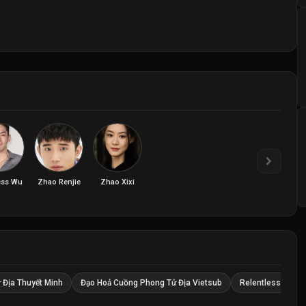
ss Wu
Zhao Renjie
Zhao Xixi
 Địa Thuyết Minh
Đạo Hoả Cuồng Phong Tử Địa Vietsub
Relentless