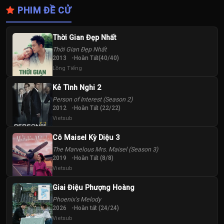
PHIM ĐỀ CỬ
Thời Gian Đẹp Nhất
Thời Gian Đẹp Nhất
2013
Hoàn Tất(40/40)
Lồng Tiếng
Kẻ Tình Nghi 2
Person of Interest (Season 2)
2012
Hoàn Tất (22/22)
Vietsub
Cô Maisel Kỳ Diệu 3
The Marvelous Mrs. Maisel (Season 3)
2019
Hoàn Tất (8/8)
Vietsub
Giai Điệu Phượng Hoàng
Phoenix's Melody
2026
Hoàn tất (24/24)
Vietsub