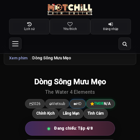
Lịch sử
Yêu thích
Đăng nhập
Xem phim
Dòng Sông Mưu Mẹo
Dòng Sông Mưu Mẹo
7.5
/10
The Water 4 Elements
2026
Vietsub
HD
N/A
TMDB
Chính Kịch
Lãng Mạn
Tình Cảm
Đang chiếu: Tập 4/8