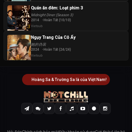
Quán ăn đêm: Loạt phim 3
Midnight Diner (Season 3)
2014
Hoàn Tất (10/10)
Vietsub
Ngụy Trang Của Cô Ấy
她的伪装
2024
Hoàn Tất (24/24)
Vietsub
Hoàng Sa & Trường Sa là của Việt Nam!
Hỏi-Đáp
Chính sách bảo mật
Điều khoản sử dụng
Giới thiệu
Liên hệ