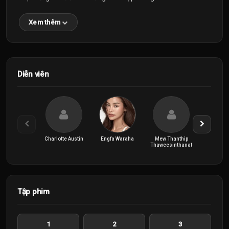
Xem thêm
Diễn viên
Charlotte Austin
Engfa Waraha
Mew Thanthip
Thaweesinthanat
Tập phim
1
2
3