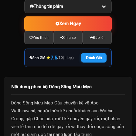
Thông tin phim
Xem Ngay
Yêu thích
Chia sẻ
Báo lỗi
★
7.5
Đánh Giá:
/
10
Đánh Giá
(1 lượt)
Nội dung phim bộ Dòng Sông Mưu Mẹo
Dòng Sông Mưu Mẹo Câu chuyện kể về Apo
Wathinwanit, người thừa kế chuỗi khách sạn Wathin
Group, gặp Chonlada, một kẻ chuyên gây rối, một nhân
viên lễ tân mới đến để gây rối và thay đổi cuộc sống của
một nữ giám đốc tài năng luôn tập trung...