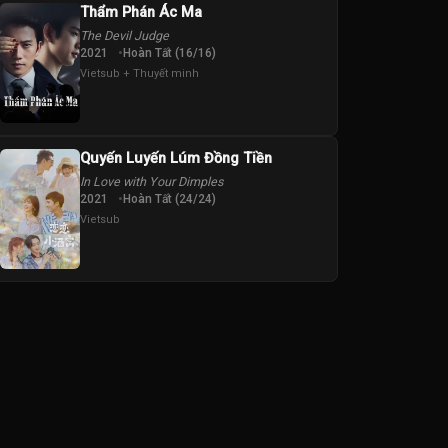
Thẩm Phán Ác Ma
The Devil Judge
2021
Hoàn Tất (16/16)
Vietsub + Thuyết minh
Quyến Luyến Lúm Đồng Tiền
In Love with Your Dimples
2021
Hoàn Tất (24/24)
Vietsub
하정우