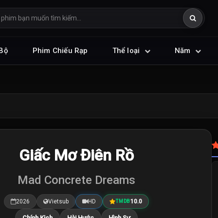
Bộ
Phim Chiếu Rạp
Thể loại
Năm
Giấc Mơ Điên Rồ
Mad Concrete Dreams
2026
Vietsub
HD
10.0
TMDB
Chính Kịch
Hài Hước
Hình Sự