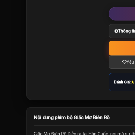
Thông ti
Yêu 
★
Đánh Giá:
Nội dung phim bộ Giấc Mơ Điên Rồ
Giấc Mơ Điên Rồ Diễn ra tại Hàn Quốc, nơi mà sự 