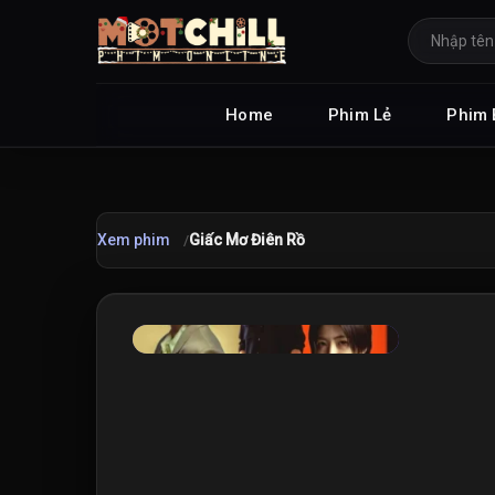
Home
Phim Lẻ
Phim 
Xem phim
Giấc Mơ Điên Rồ
★
10.0
/10