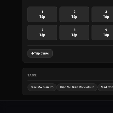
1
2
3
Tập
Tập
Tập
7
8
9
Tập
Tập
Tập
Tập trước
TAGS:
Giấc Mơ Điên Rồ
Giấc Mơ Điên Rồ Vietsub
Mad Con