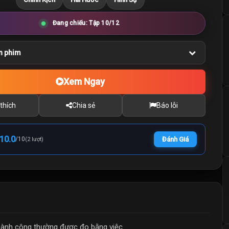
Đang chiếu: Tập 10/12
n phim
Xem Ngay
thích
Chia sẻ
Báo lỗi
10.0
/
10
Đánh Giá
(2 lượt)
thành công thường được đo bằng việc