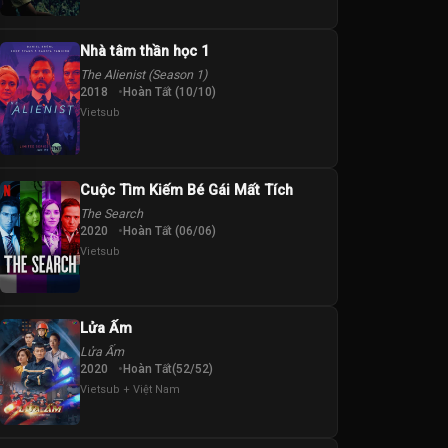
Nhà tâm thần học 1
The Alienist (Season 1)
2018
Hoàn Tất (10/10)
Vietsub
Cuộc Tìm Kiếm Bé Gái Mất Tích
The Search
2020
Hoàn Tất (06/06)
Vietsub
Lửa Ấm
Lửa Ấm
2020
Hoàn Tất(52/52)
Vietsub + Việt Nam