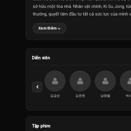
sở hữu một tòa nhà. Nhân vật chính, Ki Su Jong, từ
thường, quyết tâm đầu tư tất cả sức lực của mình v
Xem thêm
Diễn viên
김금순
김준한
남명렬
박
Tập phim