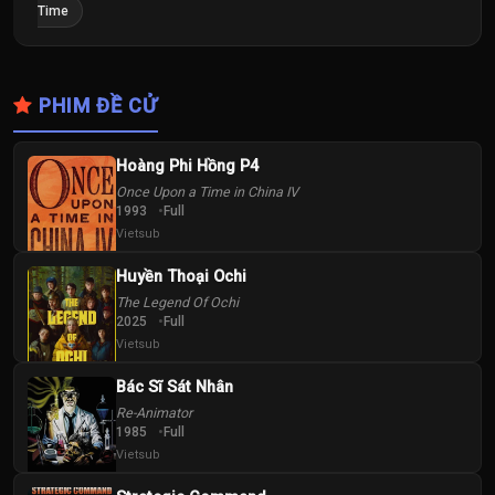
Time
PHIM ĐỀ CỬ
Hoàng Phi Hồng P4
Once Upon a Time in China IV
1993
Full
Vietsub
Huyền Thoại Ochi
The Legend Of Ochi
2025
Full
Vietsub
Bác Sĩ Sát Nhân
Re-Animator
1985
Full
Vietsub