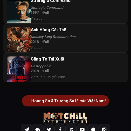
Strategic Command
Strategic Command
1997
Full
Vietsub
Anh Hùng Cái Thế
Monkey King Reincarnation
2018
Full
Vietsub
Găng Tơ Tái Xuất
Unstoppable
2018
Full
Vietsub + Thuyết Minh
Hoàng Sa & Trường Sa là của Việt Nam!