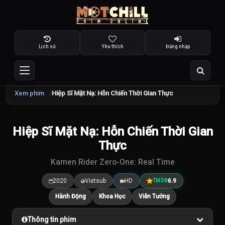
Lịch sử
Yêu thích
Đăng nhập
Xem phim
Hiệp Sĩ Mặt Nạ: Hỗn Chiến Thời Gian Thực
Hiệp Sĩ Mặt Nạ: Hỗn Chiến Thời Gian
6.9
/10
Thực
Kamen Rider Zero-One: Real Time
2020
Vietsub
HD
6.9
TMDB
Hành Động
Khoa Học
Viễn Tưởng
Thông tin phim