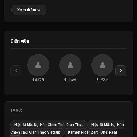
Xem thêm
Diễn viên
中山咲月
中川大輔
井桁弘恵
伊藤
TAGS:
Hiệp Sĩ Mặt Nạ: Hỗn Chiến Thời Gian Thực
Hiệp Sĩ Mặt Nạ: Hỗn
Chiến Thời Gian Thực Vietsub
Kamen Rider Zero-One: Real