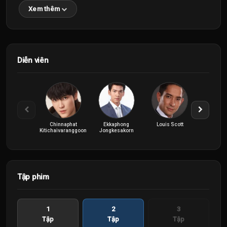
Xem thêm
Diễn viên
Chinnaphat
Ekkaphong
Louis Scott
Marilyn Kat
Kitichaivaranggoon
Jongkesakorn
Tập phim
1
2
3
Tập
Tập
Tập