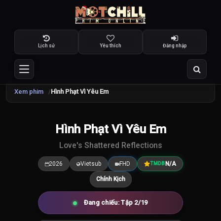
Lịch sử
Yêu thích
Đăng nhập
Xem phim
Hình Phạt Vì Yêu Em
TRAILER
Hình Phạt Vì Yêu Em
7.5
/10
Love's Shattered Reflections
2026
Vietsub
FHD
N/A
TMDB
Chính Kịch
Đang chiếu: Tập 2/19