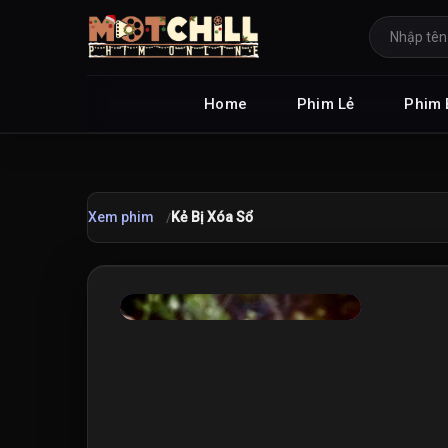
Home
Phim Lẻ
Phim 
Xem phim
Kẻ Bị Xóa Sổ
★
7.5
/10