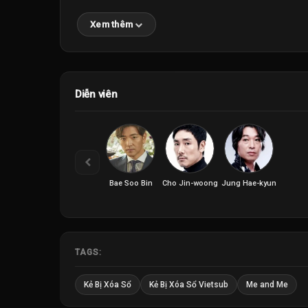
Xem thêm
Diễn viên
Bae Soo Bin
Cho Jin-woong
Jung Hae-kyun
TAGS:
Kẻ Bị Xóa Sổ
Kẻ Bị Xóa Sổ Vietsub
Me and Me