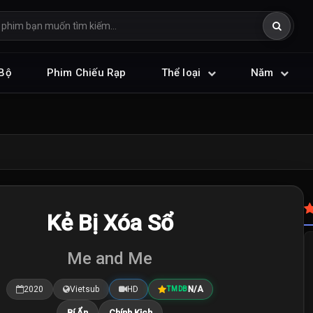
Bộ
Phim Chiếu Rạp
Thể loại
Năm
Kẻ Bị Xóa Sổ
Me and Me
2020
Vietsub
HD
N/A
TMDB
Bí Ẩn
Chính Kịch