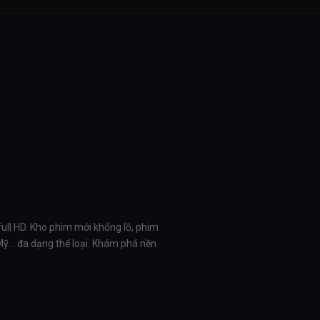
full HD. Kho phim mới khổng lồ, phim
 Mỹ… đa dạng thể loại. Khám phá nền