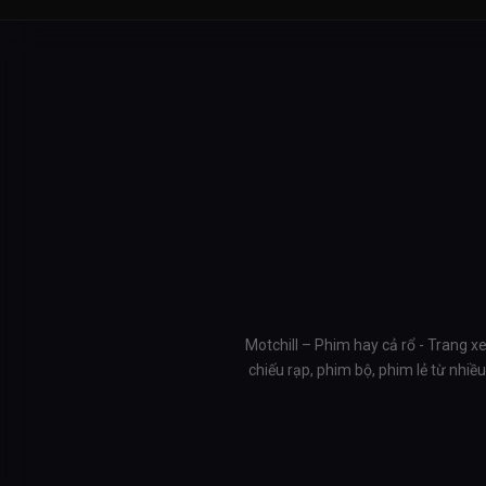
Motchill – Phim hay cả rổ - Trang x
chiếu rạp, phim bộ, phim lẻ từ nhi