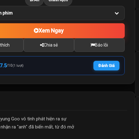
n phim
Xem Ngay
thích
Chia sẻ
Báo lỗi
7.5
/
10
Đánh Giá
(1 lượt)
Hyung Goo vô tình phát hiện ra sự
h nhận ra "anh" đã biến mất, từ đó mở