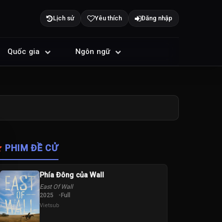
Lịch sử
Yêu thích
Đăng nhập
Quốc gia
Ngôn ngữ
PHIM ĐỀ CỬ
Phía Đông của Wall
East Of Wall
2025
Full
Vietsub