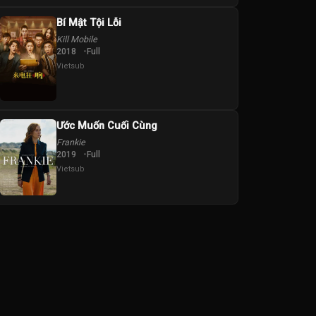
Bí Mật Tội Lỗi
Kill Mobile
2018
Full
Vietsub
Ước Muốn Cuối Cùng
Frankie
2019
Full
Vietsub