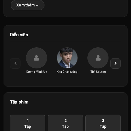
Xem thêm
Diễn viên
Dương Minh Uy
Kha Chấn Đông
Tiết Sĩ Lăng
Trần Dĩ
Tập phim
1
2
3
Tập
Tập
Tập