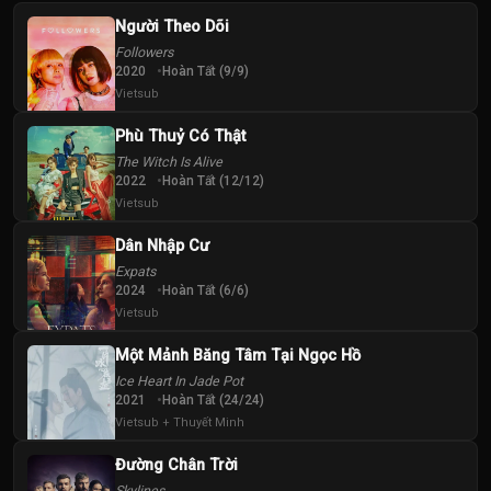
Người Theo Dõi
Followers
2020
Hoàn Tất (9/9)
Vietsub
Phù Thuỷ Có Thật
The Witch Is Alive
2022
Hoàn Tất (12/12)
Vietsub
Dân Nhập Cư
Expats
2024
Hoàn Tất (6/6)
Vietsub
Một Mảnh Băng Tâm Tại Ngọc Hồ
Ice Heart In Jade Pot
2021
Hoàn Tất (24/24)
Vietsub + Thuyết Minh
Đường Chân Trời
Skylines