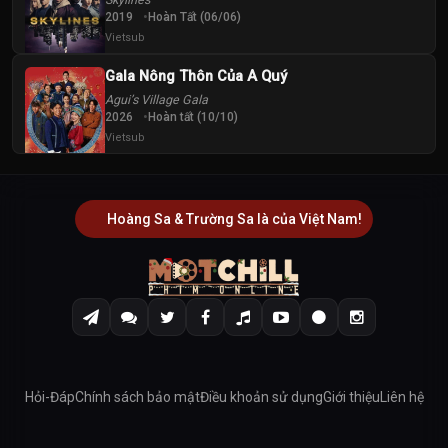
2019
Hoàn Tất (06/06)
Vietsub
Gala Nông Thôn Của A Quý
Agui’s Village Gala
2026
Hoàn tất (10/10)
Vietsub
Hoàng Sa & Trường Sa là của Việt Nam!
Hỏi-Đáp
Chính sách bảo mật
Điều khoản sử dụng
Giới thiệu
Liên hệ