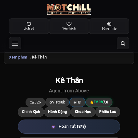
Lịch sử
Yêu thích
Đăng nhập
Xem phim
Kê Thân
TRAILER
Kê Thân
7.8
/10
Agent from Above
2026
Vietsub
HD
7.8
TMDB
Chính Kịch
Hành Động
Khoa Học
Phiêu Lưu
Hoàn Tất (8/8)